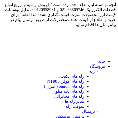
نچه توانسته ایم، لطف خدا بوده است / فروش و تهیه و توزیع انواع
قطعات الکترونیک 66869746-021 و 09120958931 / بدلیل نوسانات
یمت ارز محصولات سایت قیمت گذاری نشده اند؛ لطفا" برای
رید و اطلاع از قیمت عمده محصولات از طریق ارسال پیام در
یامرسان ها اقدام نمایید
خانه
فروشگاه
رله
رله های پکیجی
رله های کولری NT90
رله های omron ( اُمرُن )
رله های پایه میلون
رله های مخابراتی
سایر رله ها
سوکت رله
ترمینال
ترمینال فونیکس