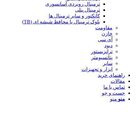
ترمینال روبردی آسانسوری
ترمینال پنلی
کانکتور و سایر ترمینال ها
بلوک ترمینال با محافظ شیشه ای (TB)
مقاومت
خازن
آی سی
دیود
ترانزیستور
پتانسیومتر
سایر
ابزار و تجهیزات
راهنمای خرید
مقالات
تماس با ما
جست و جو
منو
منو