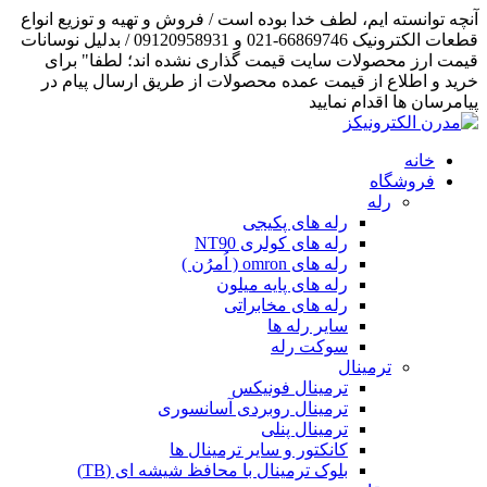
آنچه توانسته ایم، لطف خدا بوده است / فروش و تهیه و توزیع انواع
قطعات الکترونیک 66869746-021 و 09120958931 / بدلیل نوسانات
قیمت ارز محصولات سایت قیمت گذاری نشده اند؛ لطفا" برای
خرید و اطلاع از قیمت عمده محصولات از طریق ارسال پیام در
پیامرسان ها اقدام نمایید
خانه
فروشگاه
رله
رله های پکیجی
رله های کولری NT90
رله های omron ( اُمرُن )
رله های پایه میلون
رله های مخابراتی
سایر رله ها
سوکت رله
ترمینال
ترمینال فونیکس
ترمینال روبردی آسانسوری
ترمینال پنلی
کانکتور و سایر ترمینال ها
بلوک ترمینال با محافظ شیشه ای (TB)