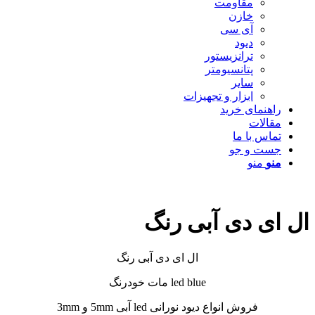
مقاومت
خازن
آی سی
دیود
ترانزیستور
پتانسیومتر
سایر
ابزار و تجهیزات
راهنمای خرید
مقالات
تماس با ما
جست و جو
منو
منو
ال ای دی آبی رنگ
ال ای دی آبی رنگ
led blue مات خودرنگ
فروش انواع دیود نورانی led آبی 5mm و 3mm