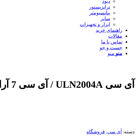
دیود
ترانزیستور
پتانسیومتر
سایر
ابزار و تجهیزات
راهنمای خرید
مقالات
تماس با ما
جست و جو
منو
منو
آی سی ULN2004A / آی سی 7 آرایه ترانزیستوری دارلینگتون
دسته:
آی سی
,
فروشگاه