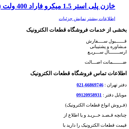
خازن پلی استر 1.5 میکرو فاراد 400 ولت ( 1.5uf / 400v )
اطلاعات بیشتر
نمایش جزئیات
بخشی از خدمات فروشگاه قطعات الکترونیک
قــــــبول ســــفارش
مـشاوره و پشتیبانی
ارســـــــال ســـریـع
ضـــــــمانت اصـــالت
اطلاعات تماس فروشگاه قطعات الکترونیک
دفتر تهران :
66869746-021
موبایل دفتر :
09120958931
(فـروش انواع قطعات الکترونیک)
چنانچه قـصـد خــریـد و یا اطلاع از
قیمت قطعات الکترونیک را دارید با