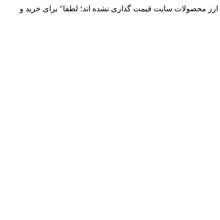
 و توزیع انواع قطعات الکترونیک 66869746-021 و 09120958931 / بدلیل نوسانات قیمت ارز محصولات سایت قیمت گذاری نشده اند؛ لطفا" برای خرید و