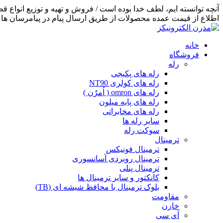
اطلاع از قیمت عمده محصولات از طریق ارسال پیام در پیامرسان ها اق
خانه
فروشگاه
رله
رله های پکیجی
رله های کولری NT90
رله های omron ( اُمرُن )
رله های پایه میلون
رله های مخابراتی
سایر رله ها
سوکت رله
ترمینال
ترمینال فونیکس
ترمینال روبردی آسانسوری
ترمینال پنلی
کانکتور و سایر ترمینال ها
بلوک ترمینال با محافظ شیشه ای (TB)
مقاومت
خازن
آی سی