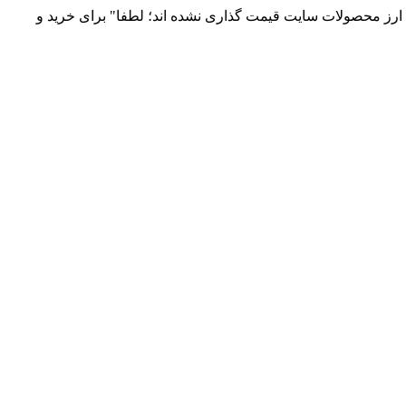
 و توزیع انواع قطعات الکترونیک 66869746-021 و 09120958931 / بدلیل نوسانات قیمت ارز محصولات سایت قیمت گذاری نشده اند؛ لطفا" برای خرید و