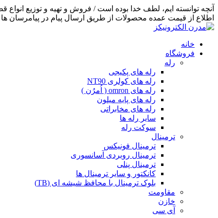
اطلاع از قیمت عمده محصولات از طریق ارسال پیام در پیامرسان ها اق
خانه
فروشگاه
رله
رله های پکیجی
رله های کولری NT90
رله های omron ( اُمرُن )
رله های پایه میلون
رله های مخابراتی
سایر رله ها
سوکت رله
ترمینال
ترمینال فونیکس
ترمینال روبردی آسانسوری
ترمینال پنلی
کانکتور و سایر ترمینال ها
بلوک ترمینال با محافظ شیشه ای (TB)
مقاومت
خازن
آی سی