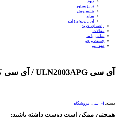
دیود
ترانزیستور
پتانسیومتر
سایر
ابزار و تجهیزات
راهنمای خرید
مقالات
تماس با ما
جست و جو
منو
منو
آی سی ULN2003APG / آی سی ARRAY 7*NPN ترانزیستوری
دسته:
آی سی
,
فروشگاه
همچنین ممکن است دوست داشته باشید;