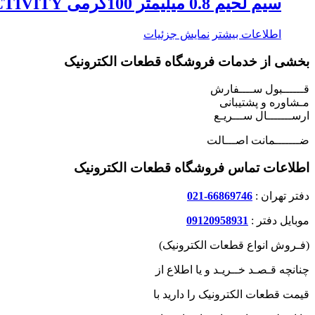
سیم لحیم 0.8 میلیمتر 100گرمی ACTIVITY
اطلاعات بیشتر
نمایش جزئیات
بخشی از خدمات فروشگاه قطعات الکترونیک
قــــــبول ســــفارش
مـشاوره و پشتیبانی
ارســـــــال ســـریـع
ضـــــــمانت اصـــالت
اطلاعات تماس فروشگاه قطعات الکترونیک
دفتر تهران :
66869746-021
موبایل دفتر :
09120958931
(فـروش انواع قطعات الکترونیک)
چنانچه قـصـد خــریـد و یا اطلاع از
قیمت قطعات الکترونیک را دارید با