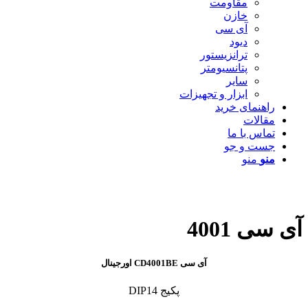
مقاومت
خازن
آی سی
دیود
ترانزیستور
پتانسیومتر
سایر
ابزار و تجهیزات
راهنمای خرید
مقالات
تماس با ما
جست و جو
منو
منو
آی سی 4001
آی سی CD4001BE اورجینال
پکیج DIP14