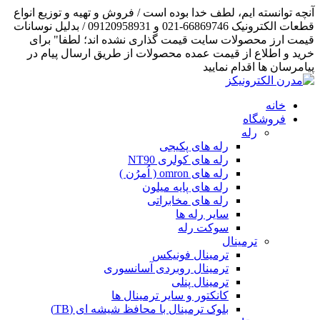
آنچه توانسته ایم، لطف خدا بوده است / فروش و تهیه و توزیع انواع
قطعات الکترونیک 66869746-021 و 09120958931 / بدلیل نوسانات
قیمت ارز محصولات سایت قیمت گذاری نشده اند؛ لطفا" برای
خرید و اطلاع از قیمت عمده محصولات از طریق ارسال پیام در
پیامرسان ها اقدام نمایید
خانه
فروشگاه
رله
رله های پکیجی
رله های کولری NT90
رله های omron ( اُمرُن )
رله های پایه میلون
رله های مخابراتی
سایر رله ها
سوکت رله
ترمینال
ترمینال فونیکس
ترمینال روبردی آسانسوری
ترمینال پنلی
کانکتور و سایر ترمینال ها
بلوک ترمینال با محافظ شیشه ای (TB)