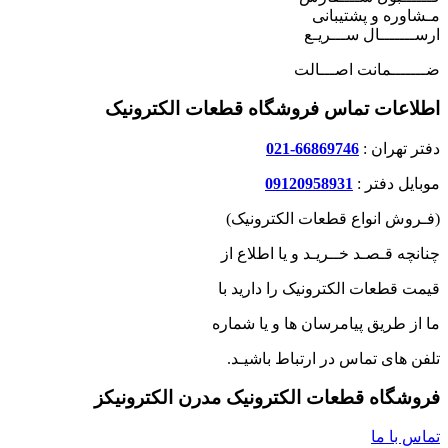
مـشاوره و پشتیبانی
ارســـــــال ســـریـع
ضـــــــمانت اصـــالت
اطلاعات تماس فروشگاه قطعات الکترونیک
دفتر تهران :
66869746-021
موبایل دفتر :
09120958931
(فـروش انواع قطعات الکترونیک)
چنانچه قـصـد خــریـد و یا اطلاع از
قیمت قطعات الکترونیک را دارید با
ما از طریق پیامرسان ها و یا شماره
تلفن های تماس در ارتباط باشیـد.
فروشگاه قطعات الکترونیک مدرن الکترونیکز
تماس با ما