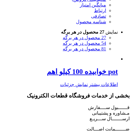
میانگین امتیاز
ارتباط
تصادفی
شناسه محصول
نمایش
27 محصول در هر برگه
27 محصول در هر برگه
54 محصول در هر برگه
81 محصول در هر برگه
pot خوابیده 100 کیلو اهم
اطلاعات بیشتر
نمایش جزئیات
بخشی از خدمات فروشگاه قطعات الکترونیک
قــــــبول ســــفارش
مـشاوره و پشتیبانی
ارســـــــال ســـریـع
ضـــــــمانت اصـــالت