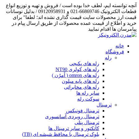
آنچه توانسته ایم، لطف خدا بوده است / فروش و تهیه و توزیع انواع
قطعات الکترونیک 66869746-021 و 09120958931 / بدلیل نوسانات
قیمت ارز محصولات سایت قیمت گذاری نشده اند؛ لطفا" برای
خرید و اطلاع از قیمت عمده محصولات از طریق ارسال پیام در
پیامرسان ها اقدام نمایید
خانه
فروشگاه
رله
رله های پکیجی
رله های کولری NT90
رله های omron ( اُمرُن )
رله های پایه میلون
رله های مخابراتی
سایر رله ها
سوکت رله
ترمینال
ترمینال فونیکس
ترمینال روبردی آسانسوری
ترمینال پنلی
کانکتور و سایر ترمینال ها
بلوک ترمینال با محافظ شیشه ای (TB)