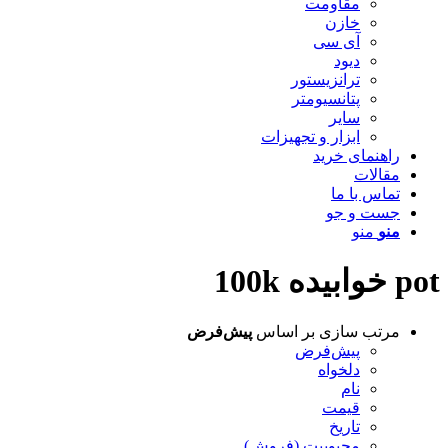
مقاومت
خازن
آی سی
دیود
ترانزیستور
پتانسیومتر
سایر
ابزار و تجهیزات
راهنمای خرید
مقالات
تماس با ما
جست و جو
منو
منو
pot خوابیده 100k
مرتب سازی بر اساس
پیش‌فرض
پیش‌فرض
دلخواه
نام
قیمت
تاریخ
محبوبیت (فروش)