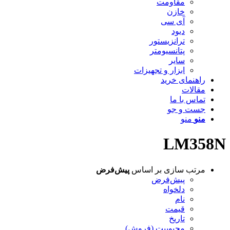
مقاومت
خازن
آی سی
دیود
ترانزیستور
پتانسیومتر
سایر
ابزار و تجهیزات
راهنمای خرید
مقالات
تماس با ما
جست و جو
منو
منو
LM358N
مرتب سازی بر اساس
پیش‌فرض
پیش‌فرض
دلخواه
نام
قیمت
تاریخ
محبوبیت (فروش)