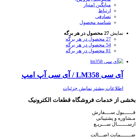
میانگین امتیاز
ارتباط
تصادفی
شناسه محصول
نمایش
27 محصول در هر برگه
27 محصول در هر برگه
54 محصول در هر برگه
81 محصول در هر برگه
آی سی LM358 / آی سی آپ امپ
اطلاعات بیشتر
نمایش جزئیات
بخشی از خدمات فروشگاه قطعات الکترونیک
قــــــبول ســــفارش
مـشاوره و پشتیبانی
ارســـــــال ســـریـع
ضـــــــمانت اصـــالت