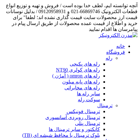
آنچه توانسته ایم، لطف خدا بوده است / فروش و تهیه و توزیع انواع
قطعات الکترونیک 66869746-021 و 09120958931 / بدلیل نوسانات
قیمت ارز محصولات سایت قیمت گذاری نشده اند؛ لطفا" برای
خرید و اطلاع از قیمت عمده محصولات از طریق ارسال پیام در
پیامرسان ها اقدام نمایید
خانه
فروشگاه
رله
رله های پکیجی
رله های کولری NT90
رله های omron ( اُمرُن )
رله های پایه میلون
رله های مخابراتی
سایر رله ها
سوکت رله
ترمینال
ترمینال فونیکس
ترمینال روبردی آسانسوری
ترمینال پنلی
کانکتور و سایر ترمینال ها
بلوک ترمینال با محافظ شیشه ای (TB)