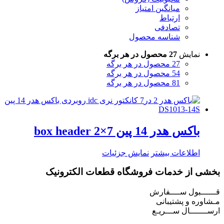
میانگین امتیاز
ارتباط
تصادفی
شناسه محصول
نمایش
27 محصول در هر برگه
27 محصول در هر برگه
54 محصول در هر برگه
81 محصول در هر برگه
باکس هدر 14 پین 7×2 box header
اطلاعات بیشتر
نمایش جزئیات
بخشی از خدمات فروشگاه قطعات الکترونیک
قــــــبول ســــفارش
مـشاوره و پشتیبانی
ارســـــــال ســـریـع