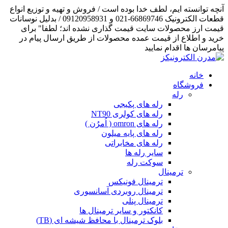
آنچه توانسته ایم، لطف خدا بوده است / فروش و تهیه و توزیع انواع
قطعات الکترونیک 66869746-021 و 09120958931 / بدلیل نوسانات
قیمت ارز محصولات سایت قیمت گذاری نشده اند؛ لطفا" برای
خرید و اطلاع از قیمت عمده محصولات از طریق ارسال پیام در
پیامرسان ها اقدام نمایید
خانه
فروشگاه
رله
رله های پکیجی
رله های کولری NT90
رله های omron ( اُمرُن )
رله های پایه میلون
رله های مخابراتی
سایر رله ها
سوکت رله
ترمینال
ترمینال فونیکس
ترمینال روبردی آسانسوری
ترمینال پنلی
کانکتور و سایر ترمینال ها
بلوک ترمینال با محافظ شیشه ای (TB)