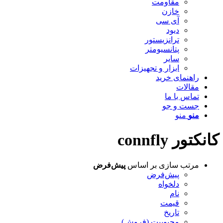
مقاومت
خازن
آی سی
دیود
ترانزیستور
پتانسیومتر
سایر
ابزار و تجهیزات
راهنمای خرید
مقالات
تماس با ما
جست و جو
منو
منو
کانکتور connfly
مرتب سازی بر اساس
پیش‌فرض
پیش‌فرض
دلخواه
نام
قیمت
تاریخ
محبوبیت (فروش)