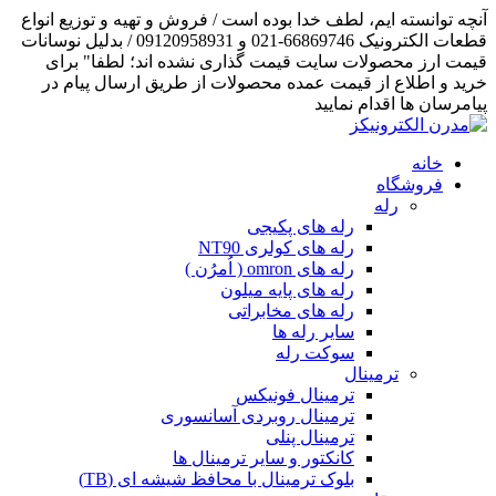
آنچه توانسته ایم، لطف خدا بوده است / فروش و تهیه و توزیع انواع
قطعات الکترونیک 66869746-021 و 09120958931 / بدلیل نوسانات
قیمت ارز محصولات سایت قیمت گذاری نشده اند؛ لطفا" برای
خرید و اطلاع از قیمت عمده محصولات از طریق ارسال پیام در
پیامرسان ها اقدام نمایید
خانه
فروشگاه
رله
رله های پکیجی
رله های کولری NT90
رله های omron ( اُمرُن )
رله های پایه میلون
رله های مخابراتی
سایر رله ها
سوکت رله
ترمینال
ترمینال فونیکس
ترمینال روبردی آسانسوری
ترمینال پنلی
کانکتور و سایر ترمینال ها
بلوک ترمینال با محافظ شیشه ای (TB)