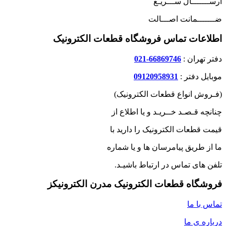
ارســـــــال ســـریـع
ضـــــــمانت اصـــالت
اطلاعات تماس فروشگاه قطعات الکترونیک
دفتر تهران :
66869746-021
موبایل دفتر :
09120958931
(فـروش انواع قطعات الکترونیک)
چنانچه قـصـد خــریـد و یا اطلاع از
قیمت قطعات الکترونیک را دارید با
ما از طریق پیامرسان ها و یا شماره
تلفن های تماس در ارتباط باشیـد.
فروشگاه قطعات الکترونیک مدرن الکترونیکز
تماس با ما
درباره ی ما