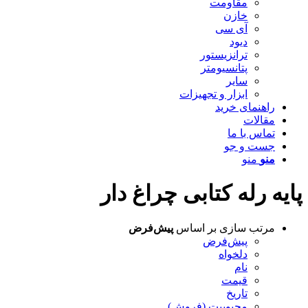
مقاومت
خازن
آی سی
دیود
ترانزیستور
پتانسیومتر
سایر
ابزار و تجهیزات
راهنمای خرید
مقالات
تماس با ما
جست و جو
منو
منو
پایه رله کتابی چراغ دار
مرتب سازی بر اساس
پیش‌فرض
پیش‌فرض
دلخواه
نام
قیمت
تاریخ
محبوبیت (فروش)