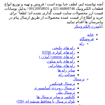
آنچه توانسته ایم، لطف خدا بوده است / فروش و تهیه و توزیع انواع
قطعات الکترونیک 66869746-021 و 09120958931 / بدلیل نوسانات
قیمت ارز محصولات سایت قیمت گذاری نشده اند؛ لطفا" برای
خرید و اطلاع از قیمت عمده محصولات از طریق ارسال پیام در
پیامرسان ها اقدام نمایید
خانه
فروشگاه
رله
رله های پکیجی
رله های کولری NT90
رله های omron ( اُمرُن )
رله های پایه میلون
رله های مخابراتی
سایر رله ها
سوکت رله
ترمینال
ترمینال فونیکس
ترمینال روبردی آسانسوری
ترمینال پنلی
کانکتور و سایر ترمینال ها
بلوک ترمینال با محافظ شیشه ای (TB)