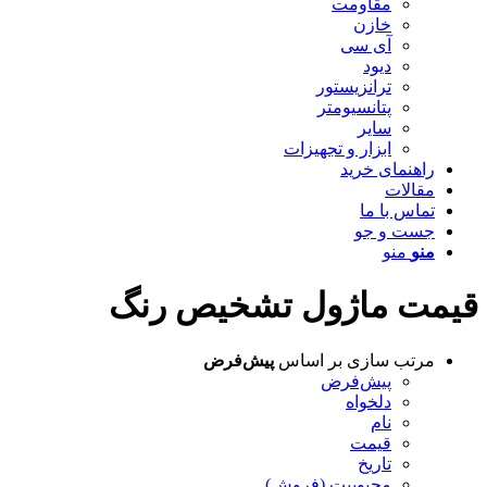
مقاومت
خازن
آی سی
دیود
ترانزیستور
پتانسیومتر
سایر
ابزار و تجهیزات
راهنمای خرید
مقالات
تماس با ما
جست و جو
منو
منو
قیمت ماژول تشخیص رنگ
مرتب سازی بر اساس
پیش‌فرض
پیش‌فرض
دلخواه
نام
قیمت
تاریخ
محبوبیت (فروش)