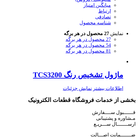
میانگین امتیاز
ارتباط
تصادفی
شناسه محصول
نمایش
27 محصول در هر برگه
27 محصول در هر برگه
54 محصول در هر برگه
81 محصول در هر برگه
ماژول تشخیص رنگ TCS3200
اطلاعات بیشتر
نمایش جزئیات
بخشی از خدمات فروشگاه قطعات الکترونیک
قــــــبول ســــفارش
مـشاوره و پشتیبانی
ارســـــــال ســـریـع
ضـــــــمانت اصـــالت