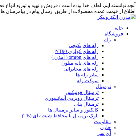
اطلاع از قیمت عمده محصولات از طریق ارسال پیام در پیامرسان ها اق
خانه
فروشگاه
رله
رله های پکیجی
رله های کولری NT90
رله های omron ( اُمرُن )
رله های پایه میلون
رله های مخابراتی
سایر رله ها
سوکت رله
ترمینال
ترمینال فونیکس
ترمینال روبردی آسانسوری
ترمینال پنلی
کانکتور و سایر ترمینال ها
بلوک ترمینال با محافظ شیشه ای (TB)
مقاومت
خازن
آی سی