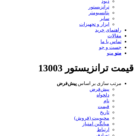
دیود
ترانزیستور
پتانسیومتر
سایر
ابزار و تجهیزات
راهنمای خرید
مقالات
تماس با ما
جست و جو
منو
منو
قیمت ترانزیستور 13003
مرتب سازی بر اساس
پیش‌فرض
پیش‌فرض
دلخواه
نام
قیمت
تاریخ
محبوبیت (فروش)
میانگین امتیاز
ارتباط
تصادفی