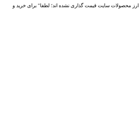
 و توزیع انواع قطعات الکترونیک 66869746-021 و 09120958931 / بدلیل نوسانات قیمت ارز محصولات سایت قیمت گذاری نشده اند؛ لطفا" برای خرید و