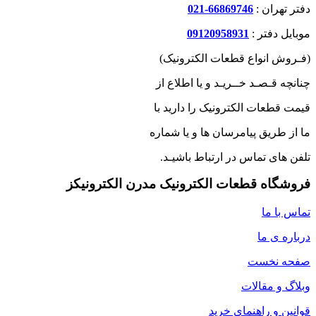
دفتر تهران :
66869746-021
موبایل دفتر :
09120958931
(فـروش انواع قطعات الکترونیک)
چنانچه قـصـد خــریـد و یا اطلاع از
قیمت قطعات الکترونیک را دارید با
ما از طریق پیامرسان ها و یا شماره
تلفن های تماس در ارتباط باشیـد.
فروشگاه قطعات الکترونیک مدرن الکترونیکز
تماس با ما
درباره ی ما
صفحه نخست
وبلاگ و مقالات
قوانین و راهنمای خرید