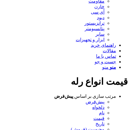
مقاومت
خازن
آی سی
دیود
ترانزیستور
پتانسیومتر
سایر
ابزار و تجهیزات
راهنمای خرید
مقالات
تماس با ما
جست و جو
منو
منو
قیمت انواع رله
مرتب سازی بر اساس
پیش‌فرض
پیش‌فرض
دلخواه
نام
قیمت
تاریخ
محبوبیت (فروش)