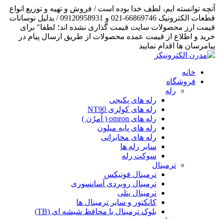
آنچه توانسته ایم، لطف خدا بوده است / فروش و تهیه و توزیع انواع
قطعات الکترونیک 66869746-021 و 09120958931 / بدلیل نوسانات
قیمت ارز محصولات سایت قیمت گذاری نشده اند؛ لطفا" برای
خرید و اطلاع از قیمت عمده محصولات از طریق ارسال پیام در
پیامرسان ها اقدام نمایید
خانه
فروشگاه
رله
رله های پکیجی
رله های کولری NT90
رله های omron ( اُمرُن )
رله های پایه میلون
رله های مخابراتی
سایر رله ها
سوکت رله
ترمینال
ترمینال فونیکس
ترمینال روبردی آسانسوری
ترمینال پنلی
کانکتور و سایر ترمینال ها
بلوک ترمینال با محافظ شیشه ای (TB)