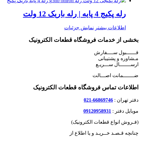
رله پکیج 4 پایه | رله باریک 12 ولت
اطلاعات بیشتر
نمایش جزئیات
بخشی از خدمات فروشگاه قطعات الکترونیک
قــــــبول ســــفارش
مـشاوره و پشتیبانی
ارســـــــال ســـریـع
ضـــــــمانت اصـــالت
اطلاعات تماس فروشگاه قطعات الکترونیک
دفتر تهران :
66869746-021
موبایل دفتر :
09120958931
(فـروش انواع قطعات الکترونیک)
چنانچه قـصـد خــریـد و یا اطلاع از