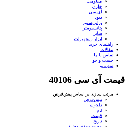
مقاومت
خازن
آی سی
دیود
ترانزیستور
پتانسیومتر
سایر
ابزار و تجهیزات
راهنمای خرید
مقالات
تماس با ما
جست و جو
منو
منو
قیمت آی سی 40106
مرتب سازی بر اساس
پیش‌فرض
پیش‌فرض
دلخواه
نام
قیمت
تاریخ
محبوبیت (فروش)