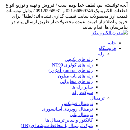
آنچه توانسته ایم، لطف خدا بوده است / فروش و تهیه و توزیع انواع
قطعات الکترونیک 66869746-021 و 09120958931 / بدلیل نوسانات
قیمت ارز محصولات سایت قیمت گذاری نشده اند؛ لطفا" برای
خرید و اطلاع از قیمت عمده محصولات از طریق ارسال پیام در
پیامرسان ها اقدام نمایید
خانه
فروشگاه
رله
رله های پکیجی
رله های کولری NT90
رله های omron ( اُمرُن )
رله های پایه میلون
رله های مخابراتی
سایر رله ها
سوکت رله
ترمینال
ترمینال فونیکس
ترمینال روبردی آسانسوری
ترمینال پنلی
کانکتور و سایر ترمینال ها
بلوک ترمینال با محافظ شیشه ای (TB)