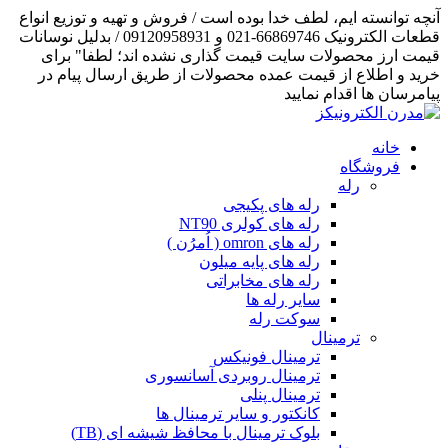
آنچه توانسته ایم، لطف خدا بوده است / فروش و تهیه و توزیع انواع
قطعات الکترونیک 66869746-021 و 09120958931 / بدلیل نوسانات
قیمت ارز محصولات سایت قیمت گذاری نشده اند؛ لطفا" برای
خرید و اطلاع از قیمت عمده محصولات از طریق ارسال پیام در
پیامرسان ها اقدام نمایید
خانه
فروشگاه
رله
رله های پکیجی
رله های کولری NT90
رله های omron ( اُمرُن )
رله های پایه میلون
رله های مخابراتی
سایر رله ها
سوکت رله
ترمینال
ترمینال فونیکس
ترمینال روبردی آسانسوری
ترمینال پنلی
کانکتور و سایر ترمینال ها
بلوک ترمینال با محافظ شیشه ای (TB)