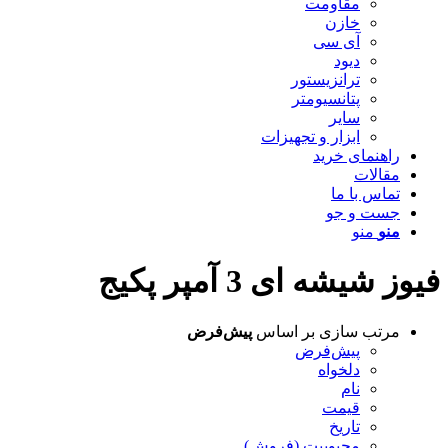
مقاومت
خازن
آی سی
دیود
ترانزیستور
پتانسیومتر
سایر
ابزار و تجهیزات
راهنمای خرید
مقالات
تماس با ما
جست و جو
منو
منو
فیوز شیشه ای 3 آمپر پکیج
مرتب سازی بر اساس
پیش‌فرض
پیش‌فرض
دلخواه
نام
قیمت
تاریخ
محبوبیت (فروش)