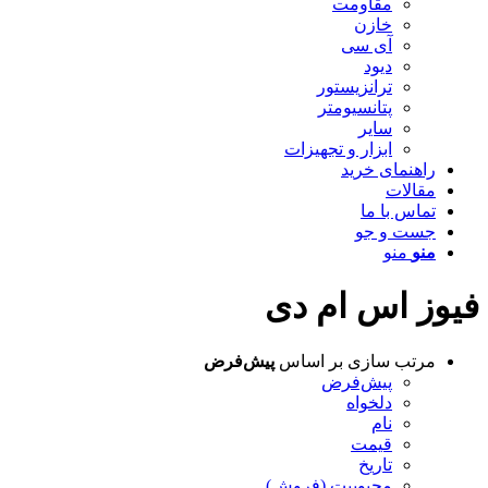
مقاومت
خازن
آی سی
دیود
ترانزیستور
پتانسیومتر
سایر
ابزار و تجهیزات
راهنمای خرید
مقالات
تماس با ما
جست و جو
منو
منو
فیوز اس ام دی
مرتب سازی بر اساس
پیش‌فرض
پیش‌فرض
دلخواه
نام
قیمت
تاریخ
محبوبیت (فروش)