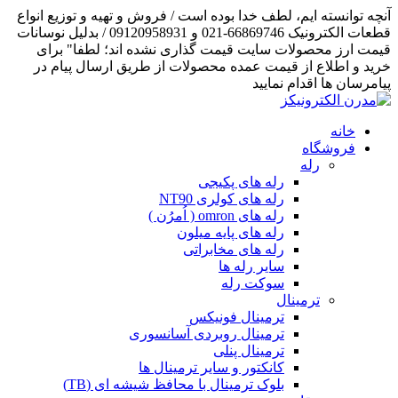
آنچه توانسته ایم، لطف خدا بوده است / فروش و تهیه و توزیع انواع
قطعات الکترونیک 66869746-021 و 09120958931 / بدلیل نوسانات
قیمت ارز محصولات سایت قیمت گذاری نشده اند؛ لطفا" برای
خرید و اطلاع از قیمت عمده محصولات از طریق ارسال پیام در
پیامرسان ها اقدام نمایید
خانه
فروشگاه
رله
رله های پکیجی
رله های کولری NT90
رله های omron ( اُمرُن )
رله های پایه میلون
رله های مخابراتی
سایر رله ها
سوکت رله
ترمینال
ترمینال فونیکس
ترمینال روبردی آسانسوری
ترمینال پنلی
کانکتور و سایر ترمینال ها
بلوک ترمینال با محافظ شیشه ای (TB)