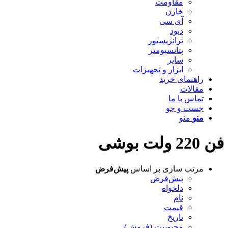
مقاومت
خازن
آی سی
دیود
ترانزیستور
پتانسیومتر
سایر
ابزار و تجهیزات
راهنمای خرید
مقالات
تماس با ما
جست و جو
منو
منو
فن 220 ولت بوشی
مرتب سازی بر اساس
پیش‌فرض
پیش‌فرض
دلخواه
نام
قیمت
تاریخ
محبوبیت (فروش)