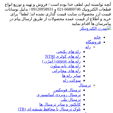
آنچه توانسته ایم، لطف خدا بوده است / فروش و تهیه و توزیع انواع
قطعات الکترونیک 66869746-021 و 09120958931 / بدلیل نوسانات
قیمت ارز محصولات سایت قیمت گذاری نشده اند؛ لطفا" برای
خرید و اطلاع از قیمت عمده محصولات از طریق ارسال پیام در
پیامرسان ها اقدام نمایید
خانه
فروشگاه
رله
رله های پکیجی
رله های کولری NT90
رله های omron ( اُمرُن )
رله های پایه میلون
رله های مخابراتی
سایر رله ها
سوکت رله
ترمینال
ترمینال فونیکس
ترمینال روبردی آسانسوری
ترمینال پنلی
کانکتور و سایر ترمینال ها
بلوک ترمینال با محافظ شیشه ای (TB)