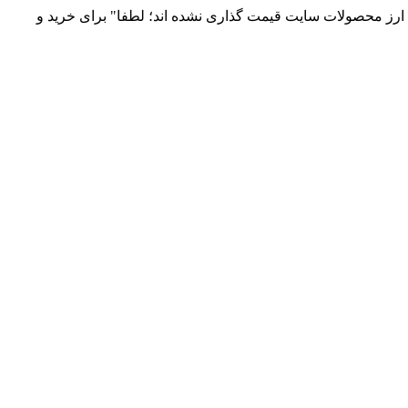
 و توزیع انواع قطعات الکترونیک 66869746-021 و 09120958931 / بدلیل نوسانات قیمت ارز محصولات سایت قیمت گذاری نشده اند؛ لطفا" برای خرید و