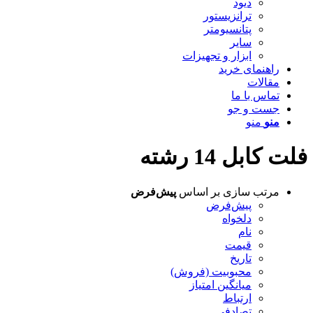
دیود
ترانزیستور
پتانسیومتر
سایر
ابزار و تجهیزات
راهنمای خرید
مقالات
تماس با ما
جست و جو
منو
منو
فلت کابل 14 رشته
مرتب سازی بر اساس
پیش‌فرض
پیش‌فرض
دلخواه
نام
قیمت
تاریخ
محبوبیت (فروش)
میانگین امتیاز
ارتباط
تصادفی