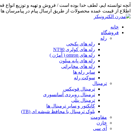
اطلاع از قیمت عمده محصولات از طریق ارسال پیام در پیامرسان ها اق
خانه
فروشگاه
رله
رله های پکیجی
رله های کولری NT90
رله های omron ( اُمرُن )
رله های پایه میلون
رله های مخابراتی
سایر رله ها
سوکت رله
ترمینال
ترمینال فونیکس
ترمینال روبردی آسانسوری
ترمینال پنلی
کانکتور و سایر ترمینال ها
بلوک ترمینال با محافظ شیشه ای (TB)
مقاومت
خازن
آی سی