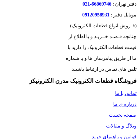
دفتر تهران :
66869746-021
موبایل دفتر :
09120958931
(فـروش انواع قطعات الکترونیک)
چنانچه قـصـد خــریـد و یا اطلاع از
قیمت قطعات الکترونیک را دارید با
ما از طریق پیامرسان ها و یا شماره
تلفن های تماس در ارتباط باشیـد.
فروشگاه قطعات الکترونیک مدرن الکترونیکز
تماس با ما
درباره ی ما
صفحه نخست
وبلاگ و مقالات
قوانین و راهنمای خرید