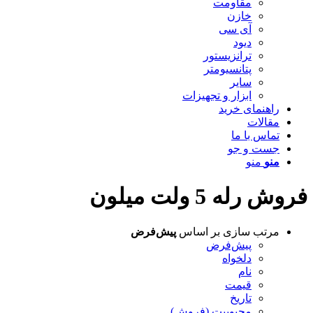
مقاومت
خازن
آی سی
دیود
ترانزیستور
پتانسیومتر
سایر
ابزار و تجهیزات
راهنمای خرید
مقالات
تماس با ما
جست و جو
منو
منو
فروش رله 5 ولت میلون
مرتب سازی بر اساس
پیش‌فرض
پیش‌فرض
دلخواه
نام
قیمت
تاریخ
محبوبیت (فروش)