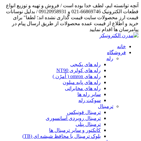
آنچه توانسته ایم، لطف خدا بوده است / فروش و تهیه و توزیع انواع
قطعات الکترونیک 66869746-021 و 09120958931 / بدلیل نوسانات
قیمت ارز محصولات سایت قیمت گذاری نشده اند؛ لطفا" برای
خرید و اطلاع از قیمت عمده محصولات از طریق ارسال پیام در
پیامرسان ها اقدام نمایید
خانه
فروشگاه
رله
رله های پکیجی
رله های کولری NT90
رله های omron ( اُمرُن )
رله های پایه میلون
رله های مخابراتی
سایر رله ها
سوکت رله
ترمینال
ترمینال فونیکس
ترمینال روبردی آسانسوری
ترمینال پنلی
کانکتور و سایر ترمینال ها
بلوک ترمینال با محافظ شیشه ای (TB)