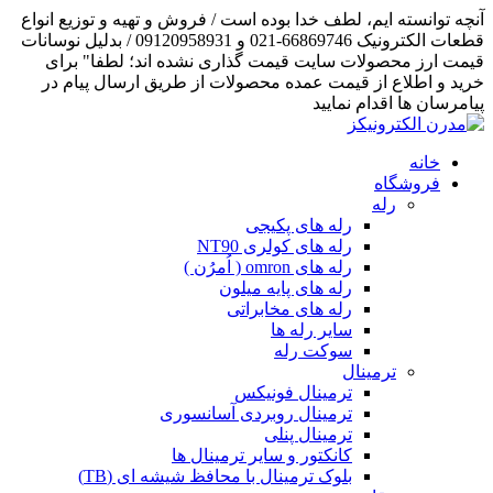
آنچه توانسته ایم، لطف خدا بوده است / فروش و تهیه و توزیع انواع
قطعات الکترونیک 66869746-021 و 09120958931 / بدلیل نوسانات
قیمت ارز محصولات سایت قیمت گذاری نشده اند؛ لطفا" برای
خرید و اطلاع از قیمت عمده محصولات از طریق ارسال پیام در
پیامرسان ها اقدام نمایید
خانه
فروشگاه
رله
رله های پکیجی
رله های کولری NT90
رله های omron ( اُمرُن )
رله های پایه میلون
رله های مخابراتی
سایر رله ها
سوکت رله
ترمینال
ترمینال فونیکس
ترمینال روبردی آسانسوری
ترمینال پنلی
کانکتور و سایر ترمینال ها
بلوک ترمینال با محافظ شیشه ای (TB)