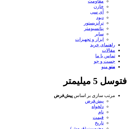
مقاومت
خازن
آی سی
دیود
ترانزیستور
پتانسیومتر
سایر
ابزار و تجهیزات
راهنمای خرید
مقالات
تماس با ما
جست و جو
منو
منو
فتوسل 5 میلیمتر
مرتب سازی بر اساس
پیش‌فرض
پیش‌فرض
دلخواه
نام
قیمت
تاریخ
محبوبیت (فروش)