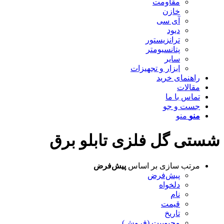
مقاومت
خازن
آی سی
دیود
ترانزیستور
پتانسیومتر
سایر
ابزار و تجهیزات
راهنمای خرید
مقالات
تماس با ما
جست و جو
منو
منو
شستی گل فلزی تابلو برق
مرتب سازی بر اساس
پیش‌فرض
پیش‌فرض
دلخواه
نام
قیمت
تاریخ
محبوبیت (فروش)