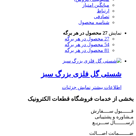
میانگین امتیاز
ارتباط
تصادفی
شناسه محصول
نمایش
27 محصول در هر برگه
27 محصول در هر برگه
54 محصول در هر برگه
81 محصول در هر برگه
شستی گل فلزی بزرگ سبز
اطلاعات بیشتر
نمایش جزئیات
بخشی از خدمات فروشگاه قطعات الکترونیک
قــــــبول ســــفارش
مـشاوره و پشتیبانی
ارســـــــال ســـریـع
ضـــــــمانت اصـــالت