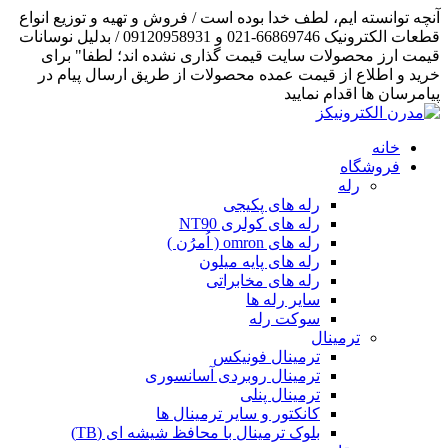
آنچه توانسته ایم، لطف خدا بوده است / فروش و تهیه و توزیع انواع
قطعات الکترونیک 66869746-021 و 09120958931 / بدلیل نوسانات
قیمت ارز محصولات سایت قیمت گذاری نشده اند؛ لطفا" برای
خرید و اطلاع از قیمت عمده محصولات از طریق ارسال پیام در
پیامرسان ها اقدام نمایید
خانه
فروشگاه
رله
رله های پکیجی
رله های کولری NT90
رله های omron ( اُمرُن )
رله های پایه میلون
رله های مخابراتی
سایر رله ها
سوکت رله
ترمینال
ترمینال فونیکس
ترمینال روبردی آسانسوری
ترمینال پنلی
کانکتور و سایر ترمینال ها
بلوک ترمینال با محافظ شیشه ای (TB)