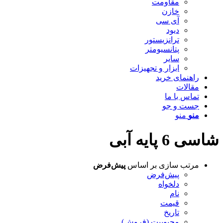
مقاومت
خازن
آی سی
دیود
ترانزیستور
پتانسیومتر
سایر
ابزار و تجهیزات
راهنمای خرید
مقالات
تماس با ما
جست و جو
منو
منو
شاسی 6 پایه آبی
مرتب سازی بر اساس
پیش‌فرض
پیش‌فرض
دلخواه
نام
قیمت
تاریخ
محبوبیت (فروش)