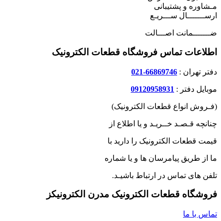
مـشاوره و پشتیبانی
ارســـــــال ســـریـع
ضـــــــمانت اصـــالت
اطلاعات تماس فروشگاه قطعات الکترونیک
دفتر تهران :
66869746-021
موبایل دفتر :
09120958931
(فـروش انواع قطعات الکترونیک)
چنانچه قـصـد خــریـد و یا اطلاع از
قیمت قطعات الکترونیک را دارید با
ما از طریق پیامرسان ها و یا شماره
تلفن های تماس در ارتباط باشیـد.
فروشگاه قطعات الکترونیک مدرن الکترونیکز
تماس با ما