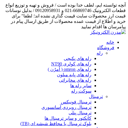
آنچه توانسته ایم، لطف خدا بوده است / فروش و تهیه و توزیع انواع
قطعات الکترونیک 66869746-021 و 09120958931 / بدلیل نوسانات
قیمت ارز محصولات سایت قیمت گذاری نشده اند؛ لطفا" برای
خرید و اطلاع از قیمت عمده محصولات از طریق ارسال پیام در
پیامرسان ها اقدام نمایید
خانه
فروشگاه
رله
رله های پکیجی
رله های کولری NT90
رله های omron ( اُمرُن )
رله های پایه میلون
رله های مخابراتی
سایر رله ها
سوکت رله
ترمینال
ترمینال فونیکس
ترمینال روبردی آسانسوری
ترمینال پنلی
کانکتور و سایر ترمینال ها
بلوک ترمینال با محافظ شیشه ای (TB)