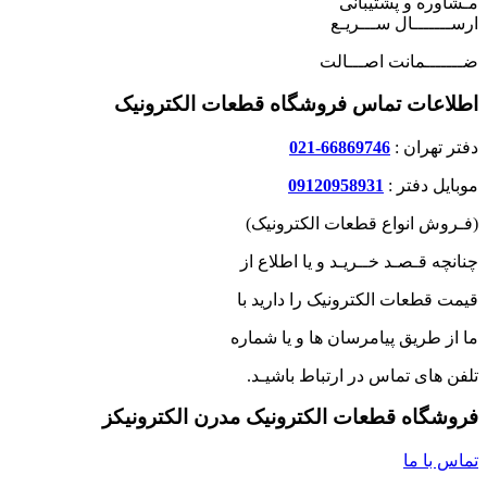
مـشاوره و پشتیبانی
ارســـــــال ســـریـع
ضـــــــمانت اصـــالت
اطلاعات تماس فروشگاه قطعات الکترونیک
دفتر تهران :
66869746-021
موبایل دفتر :
09120958931
(فـروش انواع قطعات الکترونیک)
چنانچه قـصـد خــریـد و یا اطلاع از
قیمت قطعات الکترونیک را دارید با
ما از طریق پیامرسان ها و یا شماره
تلفن های تماس در ارتباط باشیـد.
فروشگاه قطعات الکترونیک مدرن الکترونیکز
تماس با ما