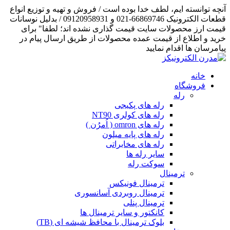
آنچه توانسته ایم، لطف خدا بوده است / فروش و تهیه و توزیع انواع
قطعات الکترونیک 66869746-021 و 09120958931 / بدلیل نوسانات
قیمت ارز محصولات سایت قیمت گذاری نشده اند؛ لطفا" برای
خرید و اطلاع از قیمت عمده محصولات از طریق ارسال پیام در
پیامرسان ها اقدام نمایید
خانه
فروشگاه
رله
رله های پکیجی
رله های کولری NT90
رله های omron ( اُمرُن )
رله های پایه میلون
رله های مخابراتی
سایر رله ها
سوکت رله
ترمینال
ترمینال فونیکس
ترمینال روبردی آسانسوری
ترمینال پنلی
کانکتور و سایر ترمینال ها
بلوک ترمینال با محافظ شیشه ای (TB)