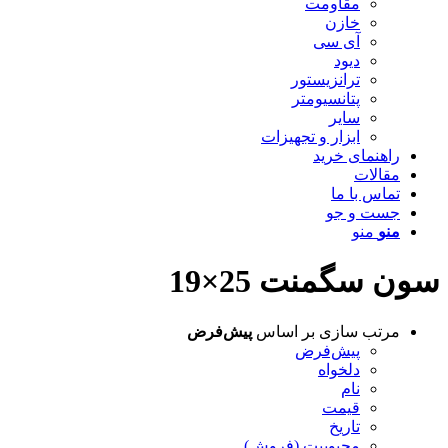
مقاومت
خازن
آی سی
دیود
ترانزیستور
پتانسیومتر
سایر
ابزار و تجهیزات
راهنمای خرید
مقالات
تماس با ما
جست و جو
منو
منو
سون سگمنت 25×19
مرتب سازی بر اساس
پیش‌فرض
پیش‌فرض
دلخواه
نام
قیمت
تاریخ
محبوبیت (فروش)