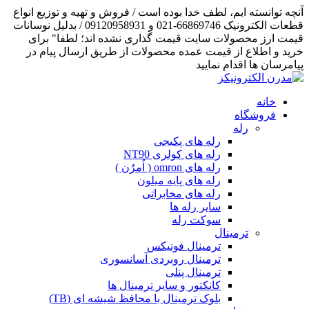
آنچه توانسته ایم، لطف خدا بوده است / فروش و تهیه و توزیع انواع
قطعات الکترونیک 66869746-021 و 09120958931 / بدلیل نوسانات
قیمت ارز محصولات سایت قیمت گذاری نشده اند؛ لطفا" برای
خرید و اطلاع از قیمت عمده محصولات از طریق ارسال پیام در
پیامرسان ها اقدام نمایید
خانه
فروشگاه
رله
رله های پکیجی
رله های کولری NT90
رله های omron ( اُمرُن )
رله های پایه میلون
رله های مخابراتی
سایر رله ها
سوکت رله
ترمینال
ترمینال فونیکس
ترمینال روبردی آسانسوری
ترمینال پنلی
کانکتور و سایر ترمینال ها
بلوک ترمینال با محافظ شیشه ای (TB)