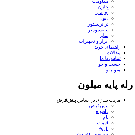
مقاومت
خازن
آی سی
دیود
ترانزیستور
پتانسیومتر
سایر
ابزار و تجهیزات
راهنمای خرید
مقالات
تماس با ما
جست و جو
منو
منو
رله پایه میلون
مرتب سازی بر اساس
پیش‌فرض
پیش‌فرض
دلخواه
نام
قیمت
تاریخ
محبوبیت (فروش)