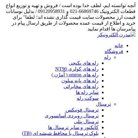
آنچه توانسته ایم، لطف خدا بوده است / فروش و تهیه و توزیع انواع
قطعات الکترونیک 66869746-021 و 09120958931 / بدلیل نوسانات
قیمت ارز محصولات سایت قیمت گذاری نشده اند؛ لطفا" برای
خرید و اطلاع از قیمت عمده محصولات از طریق ارسال پیام در
پیامرسان ها اقدام نمایید
خانه
فروشگاه
رله
رله های پکیجی
رله های کولری NT90
رله های omron ( اُمرُن )
رله های پایه میلون
رله های مخابراتی
سایر رله ها
سوکت رله
ترمینال
ترمینال فونیکس
ترمینال روبردی آسانسوری
ترمینال پنلی
کانکتور و سایر ترمینال ها
بلوک ترمینال با محافظ شیشه ای (TB)