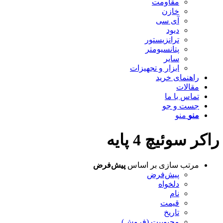
مقاومت
خازن
آی سی
دیود
ترانزیستور
پتانسیومتر
سایر
ابزار و تجهیزات
راهنمای خرید
مقالات
تماس با ما
جست و جو
منو
منو
راکر سوئیچ 4 پایه
مرتب سازی بر اساس
پیش‌فرض
پیش‌فرض
دلخواه
نام
قیمت
تاریخ
محبوبیت (فروش)