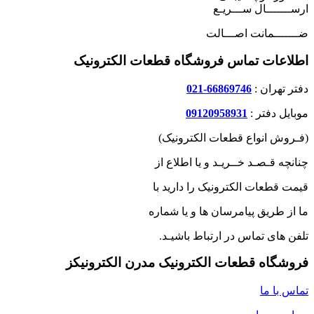
ارســـــــال ســـریـع
ضـــــــمانت اصـــالت
اطلاعات تماس فروشگاه قطعات الکترونیک
دفتر تهران :
66869746-021
موبایل دفتر :
09120958931
(فـروش انواع قطعات الکترونیک)
چنانچه قـصـد خــریـد و یا اطلاع از
قیمت قطعات الکترونیک را دارید با
ما از طریق پیامرسان ها و یا شماره
تلفن های تماس در ارتباط باشیـد.
فروشگاه قطعات الکترونیک مدرن الکترونیکز
تماس با ما