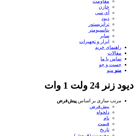
مقاومت
خازن
آی سی
دیود
ترانزیستور
پتانسیومتر
سایر
ابزار و تجهیزات
راهنمای خرید
مقالات
تماس با ما
جست و جو
منو
منو
دیود زنر 24 ولت 1 وات
مرتب سازی بر اساس
پیش‌فرض
پیش‌فرض
دلخواه
نام
قیمت
تاریخ
محبوبیت (فروش)