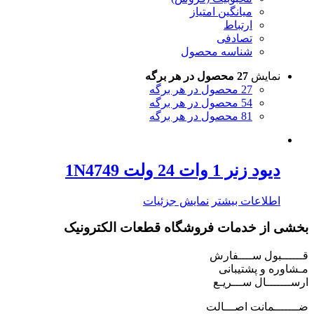
میانگین امتیاز
ارتباط
تصادفی
شناسه محصول
نمایش
27 محصول در هر برگه
27 محصول در هر برگه
54 محصول در هر برگه
81 محصول در هر برگه
دیود زنر 1 وات 24 ولت 1N4749
اطلاعات بیشتر
نمایش جزئیات
بخشی از خدمات فروشگاه قطعات الکترونیک
قــــــبول ســــفارش
مـشاوره و پشتیبانی
ارســـــــال ســـریـع
ضـــــــمانت اصـــالت