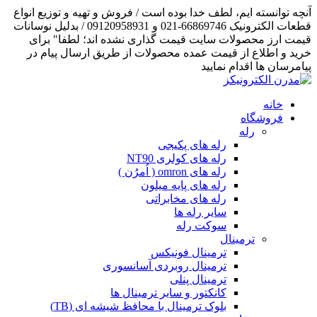
آنچه توانسته ایم، لطف خدا بوده است / فروش و تهیه و توزیع انواع
قطعات الکترونیک 66869746-021 و 09120958931 / بدلیل نوسانات
قیمت ارز محصولات سایت قیمت گذاری نشده اند؛ لطفا" برای
خرید و اطلاع از قیمت عمده محصولات از طریق ارسال پیام در
پیامرسان ها اقدام نمایید
خانه
فروشگاه
رله
رله های پکیجی
رله های کولری NT90
رله های omron ( اُمرُن )
رله های پایه میلون
رله های مخابراتی
سایر رله ها
سوکت رله
ترمینال
ترمینال فونیکس
ترمینال روبردی آسانسوری
ترمینال پنلی
کانکتور و سایر ترمینال ها
بلوک ترمینال با محافظ شیشه ای (TB)