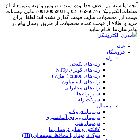
آنچه توانسته ایم، لطف خدا بوده است / فروش و تهیه و توزیع انواع
قطعات الکترونیک 66869746-021 و 09120958931 / بدلیل نوسانات
قیمت ارز محصولات سایت قیمت گذاری نشده اند؛ لطفا" برای
خرید و اطلاع از قیمت عمده محصولات از طریق ارسال پیام در
پیامرسان ها اقدام نمایید
خانه
فروشگاه
رله
رله های پکیجی
رله های کولری NT90
رله های omron ( اُمرُن )
رله های پایه میلون
رله های مخابراتی
سایر رله ها
سوکت رله
ترمینال
ترمینال فونیکس
ترمینال روبردی آسانسوری
ترمینال پنلی
کانکتور و سایر ترمینال ها
بلوک ترمینال با محافظ شیشه ای (TB)