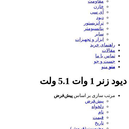
مقاومت
خازن
آی سی
دیود
ترانزیستور
پتانسیومتر
سایر
ابزار و تجهیزات
راهنمای خرید
مقالات
تماس با ما
جست و جو
منو
منو
دیود زنر 1 وات 5.1 ولت
مرتب سازی بر اساس
پیش‌فرض
پیش‌فرض
دلخواه
نام
قیمت
تاریخ
محبوبیت (فروش)