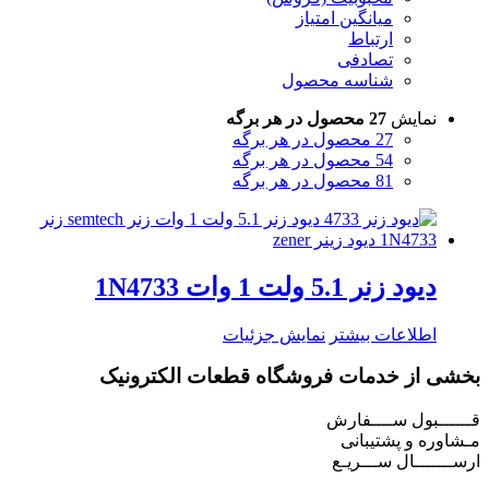
میانگین امتیاز
ارتباط
تصادفی
شناسه محصول
نمایش
27 محصول در هر برگه
27 محصول در هر برگه
54 محصول در هر برگه
81 محصول در هر برگه
دیود زنر 5.1 ولت 1 وات 1N4733
اطلاعات بیشتر
نمایش جزئیات
بخشی از خدمات فروشگاه قطعات الکترونیک
قــــــبول ســــفارش
مـشاوره و پشتیبانی
ارســـــــال ســـریـع