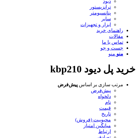
دیود
ترانزیستور
پتانسیومتر
سایر
ابزار و تجهیزات
راهنمای خرید
مقالات
تماس با ما
جست و جو
منو
منو
خرید پل دیود kbp210
مرتب سازی بر اساس
پیش‌فرض
پیش‌فرض
دلخواه
نام
قیمت
تاریخ
محبوبیت (فروش)
میانگین امتیاز
ارتباط
تصادفی