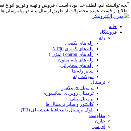
اطلاع از قیمت عمده محصولات از طریق ارسال پیام در پیامرسان ها اق
خانه
فروشگاه
رله
رله های پکیجی
رله های کولری NT90
رله های omron ( اُمرُن )
رله های پایه میلون
رله های مخابراتی
سایر رله ها
سوکت رله
ترمینال
ترمینال فونیکس
ترمینال روبردی آسانسوری
ترمینال پنلی
کانکتور و سایر ترمینال ها
بلوک ترمینال با محافظ شیشه ای (TB)
مقاومت
خازن
آی سی