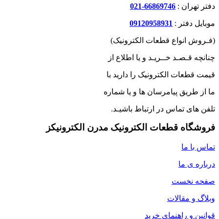
دفتر تهران :
66869746-021
موبایل دفتر :
09120958931
(فـروش انواع قطعات الکترونیک)
چنانچه قـصـد خــریـد و یا اطلاع از
قیمت قطعات الکترونیک را دارید با
ما از طریق پیامرسان ها و یا شماره
تلفن های تماس در ارتباط باشیـد.
فروشگاه قطعات الکترونیک مدرن الکترونیکز
تماس با ما
درباره ی ما
صفحه نخست
وبلاگ و مقالات
قوانین و راهنمای خرید