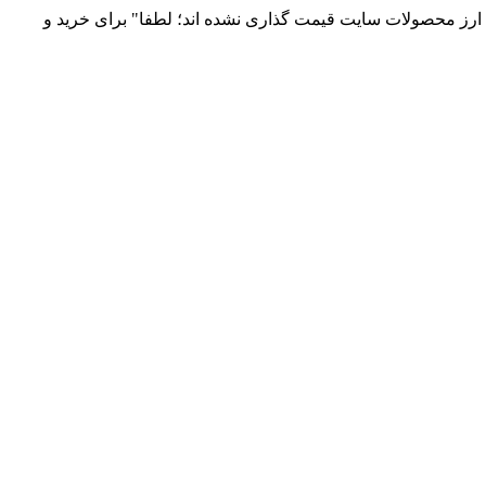
 و توزیع انواع قطعات الکترونیک 66869746-021 و 09120958931 / بدلیل نوسانات قیمت ارز محصولات سایت قیمت گذاری نشده اند؛ لطفا" برای خرید و