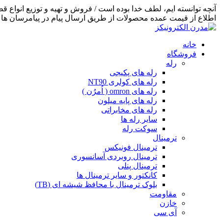
اطلاع از قیمت عمده محصولات از طریق ارسال پیام در پیامرسان ها اق
خانه
فروشگاه
رله
رله های پکیجی
رله های کولری NT90
رله های omron ( اُمرُن )
رله های پایه میلون
رله های مخابراتی
سایر رله ها
سوکت رله
ترمینال
ترمینال فونیکس
ترمینال روبردی آسانسوری
ترمینال پنلی
کانکتور و سایر ترمینال ها
بلوک ترمینال با محافظ شیشه ای (TB)
مقاومت
خازن
آی سی