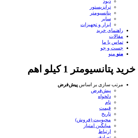
دیود
ترانزیستور
پتانسیومتر
سایر
ابزار و تجهیزات
راهنمای خرید
مقالات
تماس با ما
جست و جو
منو
منو
خرید پتانسیومتر 1 کیلو اهم
مرتب سازی بر اساس
پیش‌فرض
پیش‌فرض
دلخواه
نام
قیمت
تاریخ
محبوبیت (فروش)
میانگین امتیاز
ارتباط
تصادفی