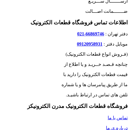
ارســـــــال ســـریـع
ضـــــــمانت اصـــالت
اطلاعات تماس فروشگاه قطعات الکترونیک
دفتر تهران :
66869746-021
موبایل دفتر :
09120958931
(فـروش انواع قطعات الکترونیک)
چنانچه قـصـد خــریـد و یا اطلاع از
قیمت قطعات الکترونیک را دارید با
ما از طریق پیامرسان ها و یا شماره
تلفن های تماس در ارتباط باشیـد.
فروشگاه قطعات الکترونیک مدرن الکترونیکز
تماس با ما
درباره ی ما