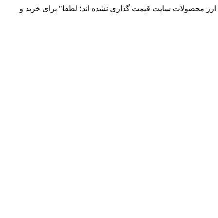
 و توزیع انواع قطعات الکترونیک 66869746-021 و 09120958931 / بدلیل نوسانات قیمت ارز محصولات سایت قیمت گذاری نشده اند؛ لطفا" برای خرید و