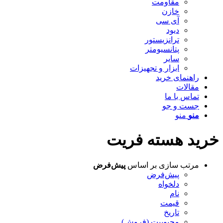
مقاومت
خازن
آی سی
دیود
ترانزیستور
پتانسیومتر
سایر
ابزار و تجهیزات
راهنمای خرید
مقالات
تماس با ما
جست و جو
منو
منو
خرید هسته فریت
مرتب سازی بر اساس
پیش‌فرض
پیش‌فرض
دلخواه
نام
قیمت
تاریخ
محبوبیت (فروش)