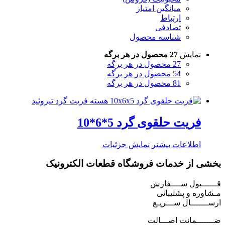
میانگین امتیاز
ارتباط
تصادفی
شناسه محصول
نمایش
27 محصول در هر برگه
27 محصول در هر برگه
54 محصول در هر برگه
81 محصول در هر برگه
فریت حلقوی گرد 5*6*10
اطلاعات بیشتر
نمایش جزئیات
بخشی از خدمات فروشگاه قطعات الکترونیک
قــــــبول ســــفارش
مـشاوره و پشتیبانی
ارســـــــال ســـریـع
ضـــــــمانت اصـــالت