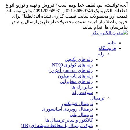
آنچه توانسته ایم، لطف خدا بوده است / فروش و تهیه و توزیع انواع
قطعات الکترونیک 66869746-021 و 09120958931 / بدلیل نوسانات
قیمت ارز محصولات سایت قیمت گذاری نشده اند؛ لطفا" برای
خرید و اطلاع از قیمت عمده محصولات از طریق ارسال پیام در
پیامرسان ها اقدام نمایید
خانه
فروشگاه
رله
رله های پکیجی
رله های کولری NT90
رله های omron ( اُمرُن )
رله های پایه میلون
رله های مخابراتی
سایر رله ها
سوکت رله
ترمینال
ترمینال فونیکس
ترمینال روبردی آسانسوری
ترمینال پنلی
کانکتور و سایر ترمینال ها
بلوک ترمینال با محافظ شیشه ای (TB)