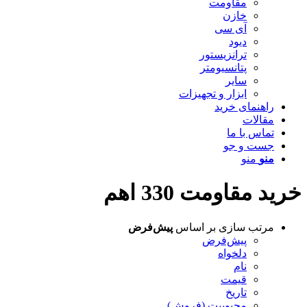
مقاومت
خازن
آی سی
دیود
ترانزیستور
پتانسیومتر
سایر
ابزار و تجهیزات
راهنمای خرید
مقالات
تماس با ما
جست و جو
منو
منو
خرید مقاومت 330 اهم
مرتب سازی بر اساس
پیش‌فرض
پیش‌فرض
دلخواه
نام
قیمت
تاریخ
محبوبیت (فروش)