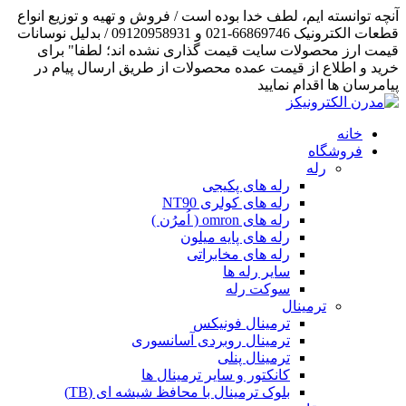
آنچه توانسته ایم، لطف خدا بوده است / فروش و تهیه و توزیع انواع
قطعات الکترونیک 66869746-021 و 09120958931 / بدلیل نوسانات
قیمت ارز محصولات سایت قیمت گذاری نشده اند؛ لطفا" برای
خرید و اطلاع از قیمت عمده محصولات از طریق ارسال پیام در
پیامرسان ها اقدام نمایید
خانه
فروشگاه
رله
رله های پکیجی
رله های کولری NT90
رله های omron ( اُمرُن )
رله های پایه میلون
رله های مخابراتی
سایر رله ها
سوکت رله
ترمینال
ترمینال فونیکس
ترمینال روبردی آسانسوری
ترمینال پنلی
کانکتور و سایر ترمینال ها
بلوک ترمینال با محافظ شیشه ای (TB)