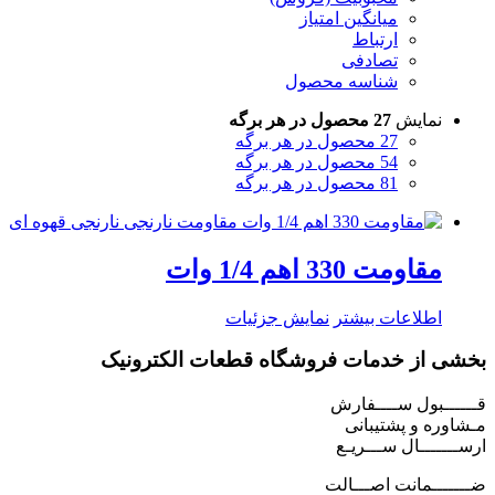
میانگین امتیاز
ارتباط
تصادفی
شناسه محصول
نمایش
27 محصول در هر برگه
27 محصول در هر برگه
54 محصول در هر برگه
81 محصول در هر برگه
مقاومت 330 اهم 1/4 وات
اطلاعات بیشتر
نمایش جزئیات
بخشی از خدمات فروشگاه قطعات الکترونیک
قــــــبول ســــفارش
مـشاوره و پشتیبانی
ارســـــــال ســـریـع
ضـــــــمانت اصـــالت