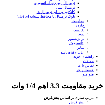
ترمینال روبردی آسانسوری
ترمینال پنلی
کانکتور و سایر ترمینال ها
بلوک ترمینال با محافظ شیشه ای (TB)
مقاومت
خازن
آی سی
دیود
ترانزیستور
پتانسیومتر
سایر
ابزار و تجهیزات
راهنمای خرید
مقالات
تماس با ما
جست و جو
منو
منو
خرید مقاومت 3.3 اهم 1/4 وات
مرتب سازی بر اساس
پیش‌فرض
پیش‌فرض