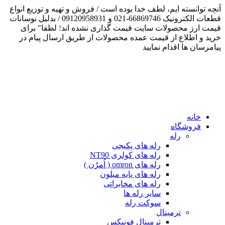
آنچه توانسته ایم، لطف خدا بوده است / فروش و تهیه و توزیع انواع
قطعات الکترونیک 66869746-021 و 09120958931 / بدلیل نوسانات
قیمت ارز محصولات سایت قیمت گذاری نشده اند؛ لطفا" برای
خرید و اطلاع از قیمت عمده محصولات از طریق ارسال پیام در
پیامرسان ها اقدام نمایید
خانه
فروشگاه
رله
رله های پکیجی
رله های کولری NT90
رله های omron ( اُمرُن )
رله های پایه میلون
رله های مخابراتی
سایر رله ها
سوکت رله
ترمینال
ترمینال فونیکس