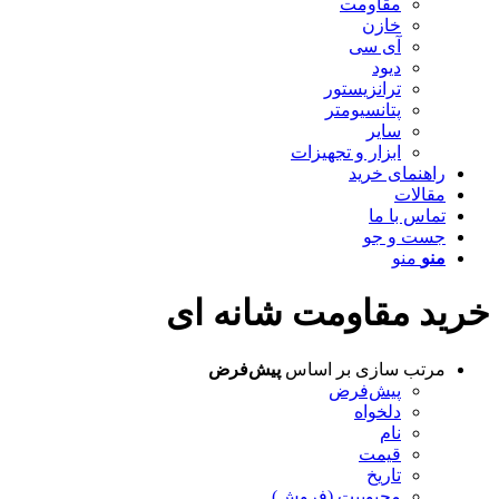
مقاومت
خازن
آی سی
دیود
ترانزیستور
پتانسیومتر
سایر
ابزار و تجهیزات
راهنمای خرید
مقالات
تماس با ما
جست و جو
منو
منو
خرید مقاومت شانه ای
مرتب سازی بر اساس
پیش‌فرض
پیش‌فرض
دلخواه
نام
قیمت
تاریخ
محبوبیت (فروش)