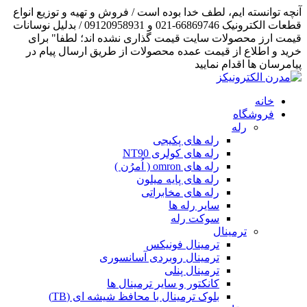
آنچه توانسته ایم، لطف خدا بوده است / فروش و تهیه و توزیع انواع
قطعات الکترونیک 66869746-021 و 09120958931 / بدلیل نوسانات
قیمت ارز محصولات سایت قیمت گذاری نشده اند؛ لطفا" برای
خرید و اطلاع از قیمت عمده محصولات از طریق ارسال پیام در
پیامرسان ها اقدام نمایید
خانه
فروشگاه
رله
رله های پکیجی
رله های کولری NT90
رله های omron ( اُمرُن )
رله های پایه میلون
رله های مخابراتی
سایر رله ها
سوکت رله
ترمینال
ترمینال فونیکس
ترمینال روبردی آسانسوری
ترمینال پنلی
کانکتور و سایر ترمینال ها
بلوک ترمینال با محافظ شیشه ای (TB)