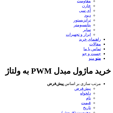
مقاومت
خازن
آی سی
دیود
ترانزیستور
پتانسیومتر
سایر
ابزار و تجهیزات
راهنمای خرید
مقالات
تماس با ما
جست و جو
منو
منو
خرید ماژول مبدل PWM به ولتاژ
مرتب سازی بر اساس
پیش‌فرض
پیش‌فرض
دلخواه
نام
قیمت
تاریخ
محبوبیت (فروش)