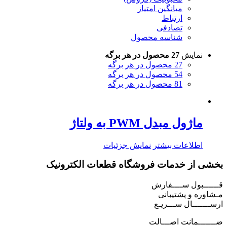
میانگین امتیاز
ارتباط
تصادفی
شناسه محصول
نمایش
27 محصول در هر برگه
27 محصول در هر برگه
54 محصول در هر برگه
81 محصول در هر برگه
ماژول مبدل PWM به ولتاژ
اطلاعات بیشتر
نمایش جزئیات
بخشی از خدمات فروشگاه قطعات الکترونیک
قــــــبول ســــفارش
مـشاوره و پشتیبانی
ارســـــــال ســـریـع
ضـــــــمانت اصـــالت