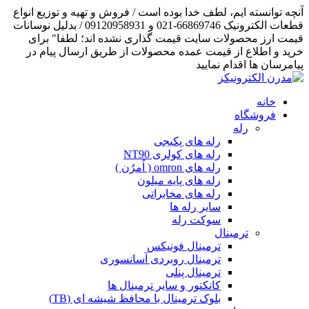
آنچه توانسته ایم، لطف خدا بوده است / فروش و تهیه و توزیع انواع
قطعات الکترونیک 66869746-021 و 09120958931 / بدلیل نوسانات
قیمت ارز محصولات سایت قیمت گذاری نشده اند؛ لطفا" برای
خرید و اطلاع از قیمت عمده محصولات از طریق ارسال پیام در
پیامرسان ها اقدام نمایید
خانه
فروشگاه
رله
رله های پکیجی
رله های کولری NT90
رله های omron ( اُمرُن )
رله های پایه میلون
رله های مخابراتی
سایر رله ها
سوکت رله
ترمینال
ترمینال فونیکس
ترمینال روبردی آسانسوری
ترمینال پنلی
کانکتور و سایر ترمینال ها
بلوک ترمینال با محافظ شیشه ای (TB)