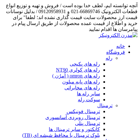
آنچه توانسته ایم، لطف خدا بوده است / فروش و تهیه و توزیع انواع
قطعات الکترونیک 66869746-021 و 09120958931 / بدلیل نوسانات
قیمت ارز محصولات سایت قیمت گذاری نشده اند؛ لطفا" برای
خرید و اطلاع از قیمت عمده محصولات از طریق ارسال پیام در
پیامرسان ها اقدام نمایید
خانه
فروشگاه
رله
رله های پکیجی
رله های کولری NT90
رله های omron ( اُمرُن )
رله های پایه میلون
رله های مخابراتی
سایر رله ها
سوکت رله
ترمینال
ترمینال فونیکس
ترمینال روبردی آسانسوری
ترمینال پنلی
کانکتور و سایر ترمینال ها
بلوک ترمینال با محافظ شیشه ای (TB)