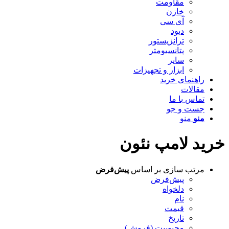
مقاومت
خازن
آی سی
دیود
ترانزیستور
پتانسیومتر
سایر
ابزار و تجهیزات
راهنمای خرید
مقالات
تماس با ما
جست و جو
منو
منو
خرید لامپ نئون
مرتب سازی بر اساس
پیش‌فرض
پیش‌فرض
دلخواه
نام
قیمت
تاریخ
محبوبیت (فروش)