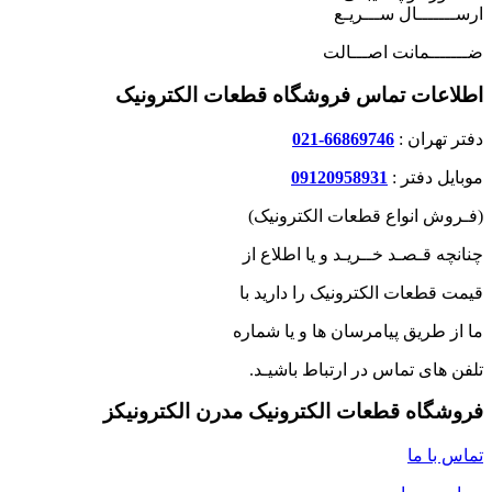
ارســـــــال ســـریـع
ضـــــــمانت اصـــالت
اطلاعات تماس فروشگاه قطعات الکترونیک
دفتر تهران :
66869746-021
موبایل دفتر :
09120958931
(فـروش انواع قطعات الکترونیک)
چنانچه قـصـد خــریـد و یا اطلاع از
قیمت قطعات الکترونیک را دارید با
ما از طریق پیامرسان ها و یا شماره
تلفن های تماس در ارتباط باشیـد.
فروشگاه قطعات الکترونیک مدرن الکترونیکز
تماس با ما