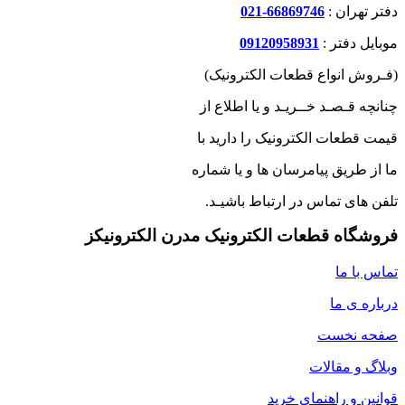
دفتر تهران :
66869746-021
موبایل دفتر :
09120958931
(فـروش انواع قطعات الکترونیک)
چنانچه قـصـد خــریـد و یا اطلاع از
قیمت قطعات الکترونیک را دارید با
ما از طریق پیامرسان ها و یا شماره
تلفن های تماس در ارتباط باشیـد.
فروشگاه قطعات الکترونیک مدرن الکترونیکز
تماس با ما
درباره ی ما
صفحه نخست
وبلاگ و مقالات
قوانین و راهنمای خرید