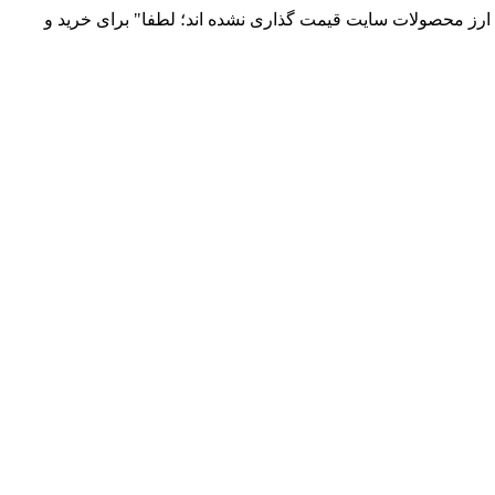
 و توزیع انواع قطعات الکترونیک 66869746-021 و 09120958931 / بدلیل نوسانات قیمت ارز محصولات سایت قیمت گذاری نشده اند؛ لطفا" برای خرید و