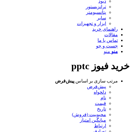
دیود
ترانزیستور
پتانسیومتر
سایر
ابزار و تجهیزات
راهنمای خرید
مقالات
تماس با ما
جست و جو
منو
منو
خرید فیوز pptc
مرتب سازی بر اساس
پیش‌فرض
پیش‌فرض
دلخواه
نام
قیمت
تاریخ
محبوبیت (فروش)
میانگین امتیاز
ارتباط
تصادفی