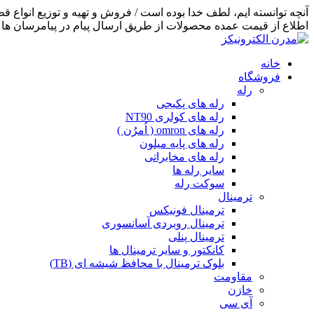
اطلاع از قیمت عمده محصولات از طریق ارسال پیام در پیامرسان ها اق
خانه
فروشگاه
رله
رله های پکیجی
رله های کولری NT90
رله های omron ( اُمرُن )
رله های پایه میلون
رله های مخابراتی
سایر رله ها
سوکت رله
ترمینال
ترمینال فونیکس
ترمینال روبردی آسانسوری
ترمینال پنلی
کانکتور و سایر ترمینال ها
بلوک ترمینال با محافظ شیشه ای (TB)
مقاومت
خازن
آی سی