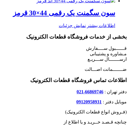
سون سگمنت یک رقمی 44×30 قرمز
اطلاعات بیشتر
نمایش جزئیات
بخشی از خدمات فروشگاه قطعات الکترونیک
قــــــبول ســــفارش
مـشاوره و پشتیبانی
ارســـــــال ســـریـع
ضـــــــمانت اصـــالت
اطلاعات تماس فروشگاه قطعات الکترونیک
دفتر تهران :
66869746-021
موبایل دفتر :
09120958931
(فـروش انواع قطعات الکترونیک)
چنانچه قـصـد خــریـد و یا اطلاع از