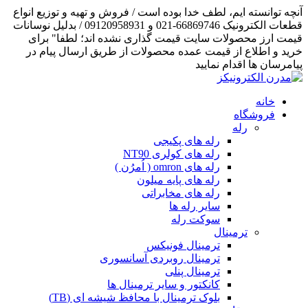
آنچه توانسته ایم، لطف خدا بوده است / فروش و تهیه و توزیع انواع
قطعات الکترونیک 66869746-021 و 09120958931 / بدلیل نوسانات
قیمت ارز محصولات سایت قیمت گذاری نشده اند؛ لطفا" برای
خرید و اطلاع از قیمت عمده محصولات از طریق ارسال پیام در
پیامرسان ها اقدام نمایید
خانه
فروشگاه
رله
رله های پکیجی
رله های کولری NT90
رله های omron ( اُمرُن )
رله های پایه میلون
رله های مخابراتی
سایر رله ها
سوکت رله
ترمینال
ترمینال فونیکس
ترمینال روبردی آسانسوری
ترمینال پنلی
کانکتور و سایر ترمینال ها
بلوک ترمینال با محافظ شیشه ای (TB)