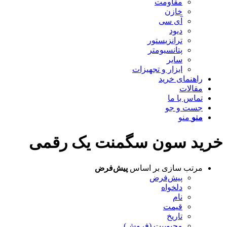
مقاومت
خازن
آی سی
دیود
ترانزیستور
پتانسیومتر
سایر
ابزار و تجهیزات
راهنمای خرید
مقالات
تماس با ما
جست و جو
منو
منو
خرید سون سگمنت یک رقمی
مرتب سازی بر اساس
پیش‌فرض
پیش‌فرض
دلخواه
نام
قیمت
تاریخ
محبوبیت (فروش)