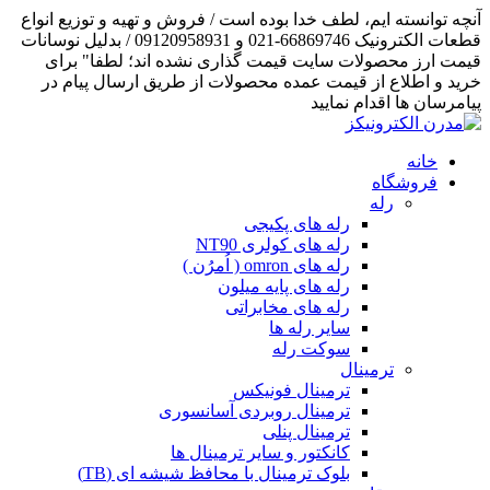
آنچه توانسته ایم، لطف خدا بوده است / فروش و تهیه و توزیع انواع
قطعات الکترونیک 66869746-021 و 09120958931 / بدلیل نوسانات
قیمت ارز محصولات سایت قیمت گذاری نشده اند؛ لطفا" برای
خرید و اطلاع از قیمت عمده محصولات از طریق ارسال پیام در
پیامرسان ها اقدام نمایید
خانه
فروشگاه
رله
رله های پکیجی
رله های کولری NT90
رله های omron ( اُمرُن )
رله های پایه میلون
رله های مخابراتی
سایر رله ها
سوکت رله
ترمینال
ترمینال فونیکس
ترمینال روبردی آسانسوری
ترمینال پنلی
کانکتور و سایر ترمینال ها
بلوک ترمینال با محافظ شیشه ای (TB)