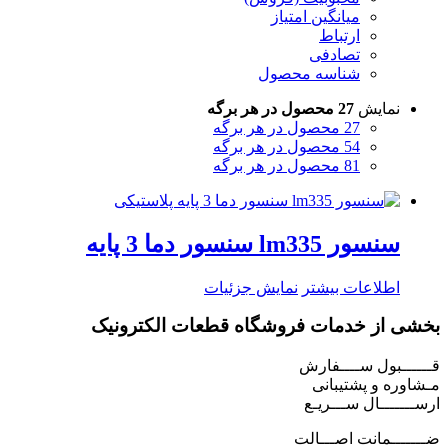
میانگین امتیاز
ارتباط
تصادفی
شناسه محصول
نمایش
27 محصول در هر برگه
27 محصول در هر برگه
54 محصول در هر برگه
81 محصول در هر برگه
سنسور lm335 سنسور دما 3 پایه
اطلاعات بیشتر
نمایش جزئیات
بخشی از خدمات فروشگاه قطعات الکترونیک
قــــــبول ســــفارش
مـشاوره و پشتیبانی
ارســـــــال ســـریـع
ضـــــــمانت اصـــالت