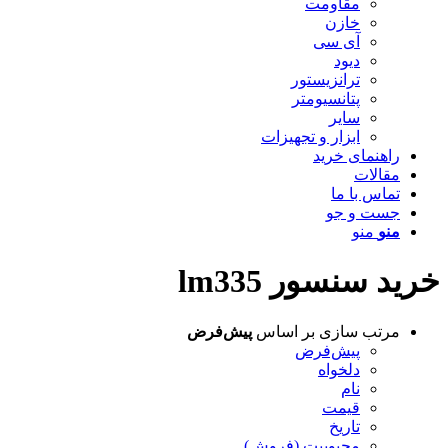
مقاومت
خازن
آی سی
دیود
ترانزیستور
پتانسیومتر
سایر
ابزار و تجهیزات
راهنمای خرید
مقالات
تماس با ما
جست و جو
منو
منو
خرید سنسور lm335
مرتب سازی بر اساس
پیش‌فرض
پیش‌فرض
دلخواه
نام
قیمت
تاریخ
محبوبیت (فروش)