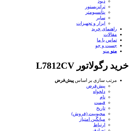
دیود
ترانزیستور
پتانسیومتر
سایر
ابزار و تجهیزات
راهنمای خرید
مقالات
تماس با ما
جست و جو
منو
منو
خرید رگولاتور L7812CV
مرتب سازی بر اساس
پیش‌فرض
پیش‌فرض
دلخواه
نام
قیمت
تاریخ
محبوبیت (فروش)
میانگین امتیاز
ارتباط
تصادفی