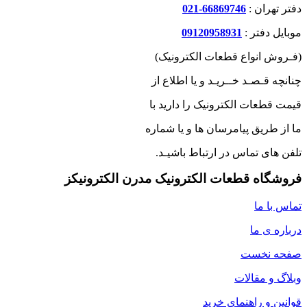
دفتر تهران :
66869746-021
موبایل دفتر :
09120958931
(فـروش انواع قطعات الکترونیک)
چنانچه قـصـد خــریـد و یا اطلاع از
قیمت قطعات الکترونیک را دارید با
ما از طریق پیامرسان ها و یا شماره
تلفن های تماس در ارتباط باشیـد.
فروشگاه قطعات الکترونیک مدرن الکترونیکز
تماس با ما
درباره ی ما
صفحه نخست
وبلاگ و مقالات
قوانین و راهنمای خرید