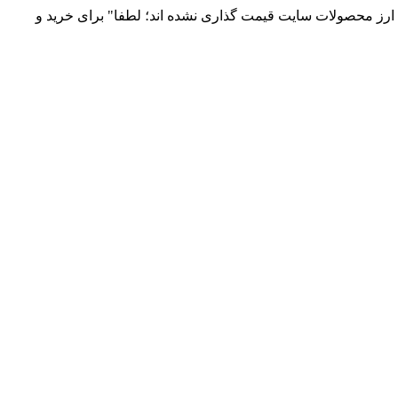
 و توزیع انواع قطعات الکترونیک 66869746-021 و 09120958931 / بدلیل نوسانات قیمت ارز محصولات سایت قیمت گذاری نشده اند؛ لطفا" برای خرید و