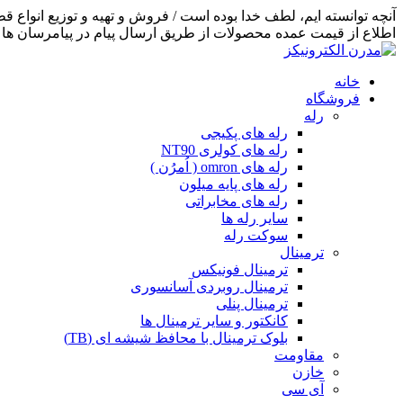
اطلاع از قیمت عمده محصولات از طریق ارسال پیام در پیامرسان ها اق
خانه
فروشگاه
رله
رله های پکیجی
رله های کولری NT90
رله های omron ( اُمرُن )
رله های پایه میلون
رله های مخابراتی
سایر رله ها
سوکت رله
ترمینال
ترمینال فونیکس
ترمینال روبردی آسانسوری
ترمینال پنلی
کانکتور و سایر ترمینال ها
بلوک ترمینال با محافظ شیشه ای (TB)
مقاومت
خازن
آی سی