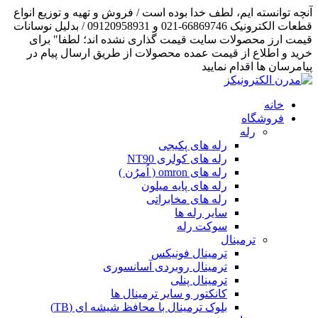
آنچه توانسته ایم، لطف خدا بوده است / فروش و تهیه و توزیع انواع
قطعات الکترونیک 66869746-021 و 09120958931 / بدلیل نوسانات
قیمت ارز محصولات سایت قیمت گذاری نشده اند؛ لطفا" برای
خرید و اطلاع از قیمت عمده محصولات از طریق ارسال پیام در
پیامرسان ها اقدام نمایید
خانه
فروشگاه
رله
رله های پکیجی
رله های کولری NT90
رله های omron ( اُمرُن )
رله های پایه میلون
رله های مخابراتی
سایر رله ها
سوکت رله
ترمینال
ترمینال فونیکس
ترمینال روبردی آسانسوری
ترمینال پنلی
کانکتور و سایر ترمینال ها
بلوک ترمینال با محافظ شیشه ای (TB)