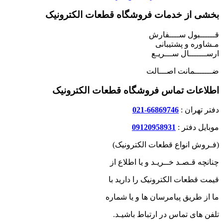
بخشی از خدمات فروشگاه قطعات الکترونیک
قــــــبول ســــفارش
مـشاوره و پشتیبانی
ارســـــــال ســـریـع
ضـــــــمانت اصـــالت
اطلاعات تماس فروشگاه قطعات الکترونیک
دفتر تهران :
66869746-021
موبایل دفتر :
09120958931
(فـروش انواع قطعات الکترونیک)
چنانچه قـصـد خــریـد و یا اطلاع از
قیمت قطعات الکترونیک را دارید با
ما از طریق پیامرسان ها و یا شماره
تلفن های تماس در ارتباط باشیـد.