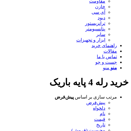
مقاومت
خازن
آی سی
دیود
ترانزیستور
پتانسیومتر
سایر
ابزار و تجهیزات
راهنمای خرید
مقالات
تماس با ما
جست و جو
منو
منو
خرید رله 4 پایه باریک
مرتب سازی بر اساس
پیش‌فرض
پیش‌فرض
دلخواه
نام
قیمت
تاریخ
محبوبیت (فروش)