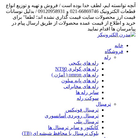
آنچه توانسته ایم، لطف خدا بوده است / فروش و تهیه و توزیع انواع
قطعات الکترونیک 66869746-021 و 09120958931 / بدلیل نوسانات
قیمت ارز محصولات سایت قیمت گذاری نشده اند؛ لطفا" برای
خرید و اطلاع از قیمت عمده محصولات از طریق ارسال پیام در
پیامرسان ها اقدام نمایید
خانه
فروشگاه
رله
رله های پکیجی
رله های کولری NT90
رله های omron ( اُمرُن )
رله های پایه میلون
رله های مخابراتی
سایر رله ها
سوکت رله
ترمینال
ترمینال فونیکس
ترمینال روبردی آسانسوری
ترمینال پنلی
کانکتور و سایر ترمینال ها
بلوک ترمینال با محافظ شیشه ای (TB)