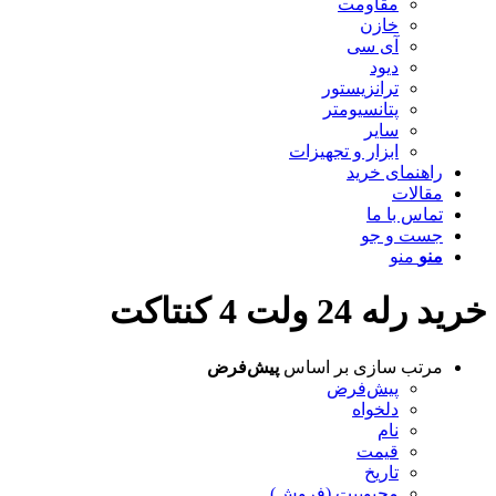
مقاومت
خازن
آی سی
دیود
ترانزیستور
پتانسیومتر
سایر
ابزار و تجهیزات
راهنمای خرید
مقالات
تماس با ما
جست و جو
منو
منو
خرید رله 24 ولت 4 کنتاکت
مرتب سازی بر اساس
پیش‌فرض
پیش‌فرض
دلخواه
نام
قیمت
تاریخ
محبوبیت (فروش)