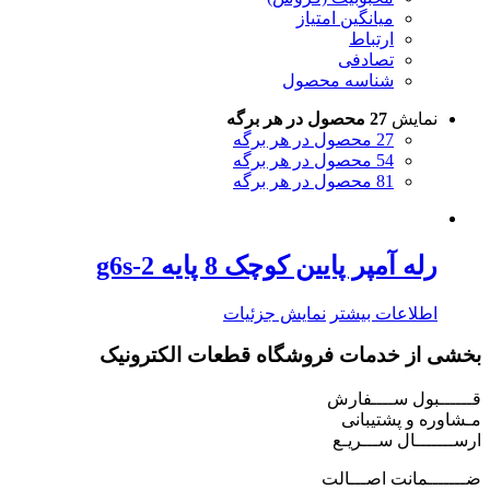
میانگین امتیاز
ارتباط
تصادفی
شناسه محصول
نمایش
27 محصول در هر برگه
27 محصول در هر برگه
54 محصول در هر برگه
81 محصول در هر برگه
رله آمپر پایین کوچک 8 پایه g6s-2
اطلاعات بیشتر
نمایش جزئیات
بخشی از خدمات فروشگاه قطعات الکترونیک
قــــــبول ســــفارش
مـشاوره و پشتیبانی
ارســـــــال ســـریـع
ضـــــــمانت اصـــالت