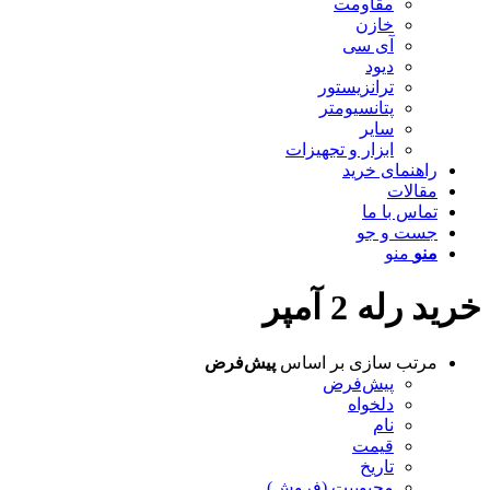
مقاومت
خازن
آی سی
دیود
ترانزیستور
پتانسیومتر
سایر
ابزار و تجهیزات
راهنمای خرید
مقالات
تماس با ما
جست و جو
منو
منو
خرید رله 2 آمپر
مرتب سازی بر اساس
پیش‌فرض
پیش‌فرض
دلخواه
نام
قیمت
تاریخ
محبوبیت (فروش)