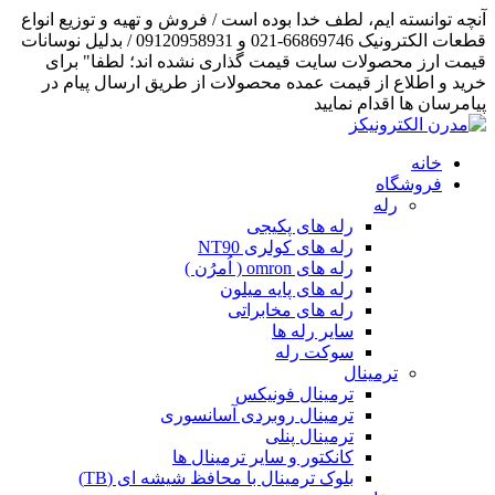
آنچه توانسته ایم، لطف خدا بوده است / فروش و تهیه و توزیع انواع
قطعات الکترونیک 66869746-021 و 09120958931 / بدلیل نوسانات
قیمت ارز محصولات سایت قیمت گذاری نشده اند؛ لطفا" برای
خرید و اطلاع از قیمت عمده محصولات از طریق ارسال پیام در
پیامرسان ها اقدام نمایید
خانه
فروشگاه
رله
رله های پکیجی
رله های کولری NT90
رله های omron ( اُمرُن )
رله های پایه میلون
رله های مخابراتی
سایر رله ها
سوکت رله
ترمینال
ترمینال فونیکس
ترمینال روبردی آسانسوری
ترمینال پنلی
کانکتور و سایر ترمینال ها
بلوک ترمینال با محافظ شیشه ای (TB)