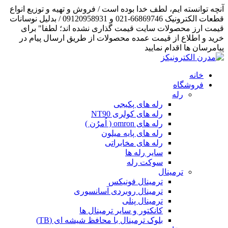
آنچه توانسته ایم، لطف خدا بوده است / فروش و تهیه و توزیع انواع
قطعات الکترونیک 66869746-021 و 09120958931 / بدلیل نوسانات
قیمت ارز محصولات سایت قیمت گذاری نشده اند؛ لطفا" برای
خرید و اطلاع از قیمت عمده محصولات از طریق ارسال پیام در
پیامرسان ها اقدام نمایید
خانه
فروشگاه
رله
رله های پکیجی
رله های کولری NT90
رله های omron ( اُمرُن )
رله های پایه میلون
رله های مخابراتی
سایر رله ها
سوکت رله
ترمینال
ترمینال فونیکس
ترمینال روبردی آسانسوری
ترمینال پنلی
کانکتور و سایر ترمینال ها
بلوک ترمینال با محافظ شیشه ای (TB)