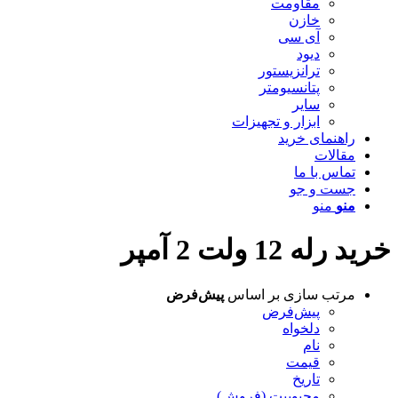
مقاومت
خازن
آی سی
دیود
ترانزیستور
پتانسیومتر
سایر
ابزار و تجهیزات
راهنمای خرید
مقالات
تماس با ما
جست و جو
منو
منو
خرید رله 12 ولت 2 آمپر
مرتب سازی بر اساس
پیش‌فرض
پیش‌فرض
دلخواه
نام
قیمت
تاریخ
محبوبیت (فروش)