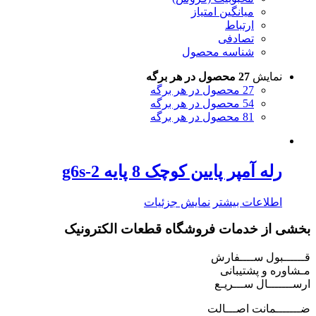
میانگین امتیاز
ارتباط
تصادفی
شناسه محصول
نمایش
27 محصول در هر برگه
27 محصول در هر برگه
54 محصول در هر برگه
81 محصول در هر برگه
رله آمپر پایین کوچک 8 پایه g6s-2
اطلاعات بیشتر
نمایش جزئیات
بخشی از خدمات فروشگاه قطعات الکترونیک
قــــــبول ســــفارش
مـشاوره و پشتیبانی
ارســـــــال ســـریـع
ضـــــــمانت اصـــالت