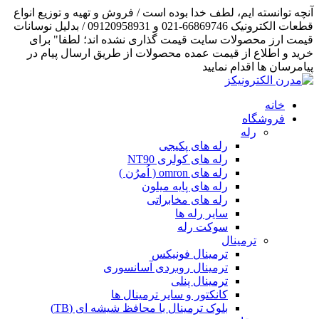
آنچه توانسته ایم، لطف خدا بوده است / فروش و تهیه و توزیع انواع
قطعات الکترونیک 66869746-021 و 09120958931 / بدلیل نوسانات
قیمت ارز محصولات سایت قیمت گذاری نشده اند؛ لطفا" برای
خرید و اطلاع از قیمت عمده محصولات از طریق ارسال پیام در
پیامرسان ها اقدام نمایید
خانه
فروشگاه
رله
رله های پکیجی
رله های کولری NT90
رله های omron ( اُمرُن )
رله های پایه میلون
رله های مخابراتی
سایر رله ها
سوکت رله
ترمینال
ترمینال فونیکس
ترمینال روبردی آسانسوری
ترمینال پنلی
کانکتور و سایر ترمینال ها
بلوک ترمینال با محافظ شیشه ای (TB)