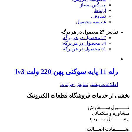
میانگین امتیاز
ارتباط
تصادفی
شناسه محصول
نمایش
27 محصول در هر برگه
27 محصول در هر برگه
54 محصول در هر برگه
81 محصول در هر برگه
رله 11 پایه سوکتی پهن 220 ولت ly3
اطلاعات بیشتر
نمایش جزئیات
بخشی از خدمات فروشگاه قطعات الکترونیک
قــــــبول ســــفارش
مـشاوره و پشتیبانی
ارســـــــال ســـریـع
ضـــــــمانت اصـــالت