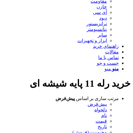
مقاومت
خازن
آی سی
دیود
ترانزیستور
پتانسیومتر
سایر
ابزار و تجهیزات
راهنمای خرید
مقالات
تماس با ما
جست و جو
منو
منو
خرید رله 11 پایه شیشه ای
مرتب سازی بر اساس
پیش‌فرض
پیش‌فرض
دلخواه
نام
قیمت
تاریخ
محبوبیت (فروش)