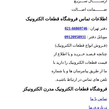
ارســـــــال ســـریـع
ضـــــــمانت اصـــالت
اطلاعات تماس فروشگاه قطعات الکترونیک
دفتر تهران :
66869746-021
موبایل دفتر :
09120958931
(فـروش انواع قطعات الکترونیک)
چنانچه قـصـد خــریـد و یا اطلاع از
قیمت قطعات الکترونیک را دارید با
ما از طریق پیامرسان ها و یا شماره
تلفن های تماس در ارتباط باشیـد.
فروشگاه قطعات الکترونیک مدرن الکترونیکز
تماس با ما
درباره ی ما