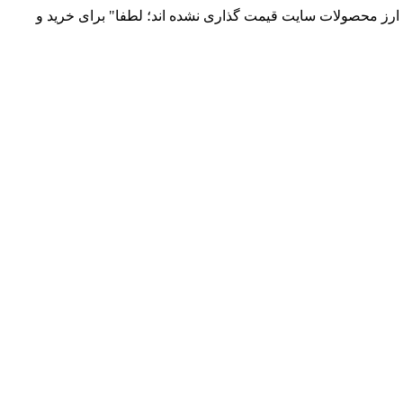
 و توزیع انواع قطعات الکترونیک 66869746-021 و 09120958931 / بدلیل نوسانات قیمت ارز محصولات سایت قیمت گذاری نشده اند؛ لطفا" برای خرید و