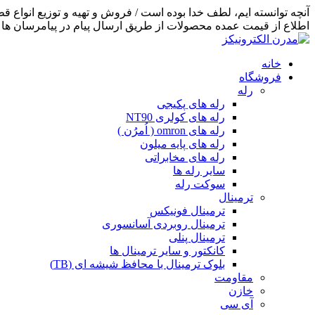
اطلاع از قیمت عمده محصولات از طریق ارسال پیام در پیامرسان ها اق
خانه
فروشگاه
رله
رله های پکیجی
رله های کولری NT90
رله های omron ( اُمرُن )
رله های پایه میلون
رله های مخابراتی
سایر رله ها
سوکت رله
ترمینال
ترمینال فونیکس
ترمینال روبردی آسانسوری
ترمینال پنلی
کانکتور و سایر ترمینال ها
بلوک ترمینال با محافظ شیشه ای (TB)
مقاومت
خازن
آی سی