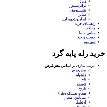
دیود
ترانزیستور
پتانسیومتر
سایر
ابزار و تجهیزات
راهنمای خرید
مقالات
تماس با ما
جست و جو
منو
منو
خرید رله پایه گرد
مرتب سازی بر اساس
پیش‌فرض
پیش‌فرض
دلخواه
نام
قیمت
تاریخ
محبوبیت (فروش)
میانگین امتیاز
ارتباط
تصادفی