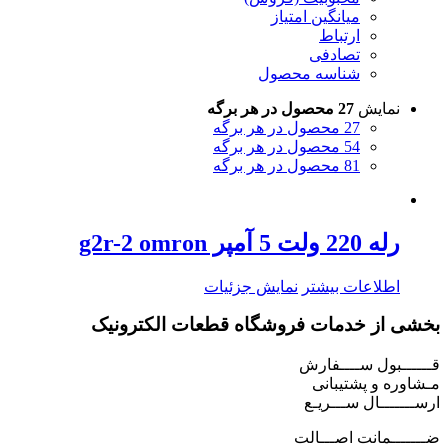
میانگین امتیاز
ارتباط
تصادفی
شناسه محصول
نمایش
27 محصول در هر برگه
27 محصول در هر برگه
54 محصول در هر برگه
81 محصول در هر برگه
رله 220 ولت 5 آمپر g2r-2 omron
اطلاعات بیشتر
نمایش جزئیات
بخشی از خدمات فروشگاه قطعات الکترونیک
قــــــبول ســــفارش
مـشاوره و پشتیبانی
ارســـــــال ســـریـع
ضـــــــمانت اصـــالت