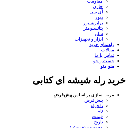
مقاومت
خازن
آی سی
دیود
ترانزیستور
پتانسیومتر
سایر
ابزار و تجهیزات
راهنمای خرید
مقالات
تماس با ما
جست و جو
منو
منو
خرید رله شیشه ای کتابی
مرتب سازی بر اساس
پیش‌فرض
پیش‌فرض
دلخواه
نام
قیمت
تاریخ
محبوبیت (فروش)