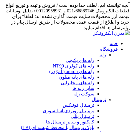
آنچه توانسته ایم، لطف خدا بوده است / فروش و تهیه و توزیع انواع
قطعات الکترونیک 66869746-021 و 09120958931 / بدلیل نوسانات
قیمت ارز محصولات سایت قیمت گذاری نشده اند؛ لطفا" برای
خرید و اطلاع از قیمت عمده محصولات از طریق ارسال پیام در
پیامرسان ها اقدام نمایید
خانه
فروشگاه
رله
رله های پکیجی
رله های کولری NT90
رله های omron ( اُمرُن )
رله های پایه میلون
رله های مخابراتی
سایر رله ها
سوکت رله
ترمینال
ترمینال فونیکس
ترمینال روبردی آسانسوری
ترمینال پنلی
کانکتور و سایر ترمینال ها
بلوک ترمینال با محافظ شیشه ای (TB)