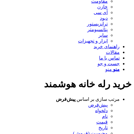
مقاومت
خازن
آی سی
دیود
ترانزیستور
پتانسیومتر
سایر
ابزار و تجهیزات
راهنمای خرید
مقالات
تماس با ما
جست و جو
منو
منو
خرید رله خانه هوشمند
مرتب سازی بر اساس
پیش‌فرض
پیش‌فرض
دلخواه
نام
قیمت
تاریخ
محبوبیت (فروش)