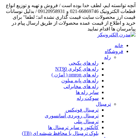
آنچه توانسته ایم، لطف خدا بوده است / فروش و تهیه و توزیع انواع
قطعات الکترونیک 66869746-021 و 09120958931 / بدلیل نوسانات
قیمت ارز محصولات سایت قیمت گذاری نشده اند؛ لطفا" برای
خرید و اطلاع از قیمت عمده محصولات از طریق ارسال پیام در
پیامرسان ها اقدام نمایید
خانه
فروشگاه
رله
رله های پکیجی
رله های کولری NT90
رله های omron ( اُمرُن )
رله های پایه میلون
رله های مخابراتی
سایر رله ها
سوکت رله
ترمینال
ترمینال فونیکس
ترمینال روبردی آسانسوری
ترمینال پنلی
کانکتور و سایر ترمینال ها
بلوک ترمینال با محافظ شیشه ای (TB)