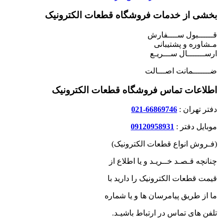
بخشی از خدمات فروشگاه قطعات الکترونیک
قــــــبول ســــفارش
مـشاوره و پشتیبانی
ارســـــــال ســـریـع
ضـــــــمانت اصـــالت
اطلاعات تماس فروشگاه قطعات الکترونیک
دفتر تهران :
66869746-021
موبایل دفتر :
09120958931
(فـروش انواع قطعات الکترونیک)
چنانچه قـصـد خــریـد و یا اطلاع از
قیمت قطعات الکترونیک را دارید با
ما از طریق پیامرسان ها و یا شماره
تلفن های تماس در ارتباط باشیـد.