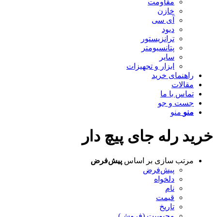
مقاومت
خازن
آی سی
دیود
ترانزیستور
پتانسیومتر
سایر
ابزار و تجهیزات
راهنمای خرید
مقالات
تماس با ما
جست و جو
منو
منو
خرید رله جای پیچ دار
مرتب سازی بر اساس
پیش‌فرض
پیش‌فرض
دلخواه
نام
قیمت
تاریخ
محبوبیت (فروش)