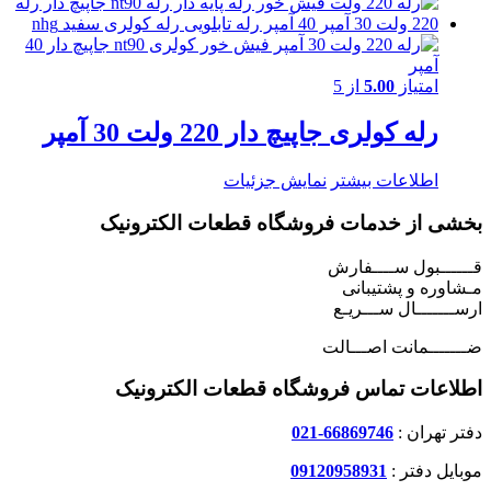
امتیاز
5.00
از 5
رله کولری جاپیچ دار 220 ولت 30 آمپر
اطلاعات بیشتر
نمایش جزئیات
بخشی از خدمات فروشگاه قطعات الکترونیک
قــــــبول ســــفارش
مـشاوره و پشتیبانی
ارســـــــال ســـریـع
ضـــــــمانت اصـــالت
اطلاعات تماس فروشگاه قطعات الکترونیک
دفتر تهران :
66869746-021
موبایل دفتر :
09120958931