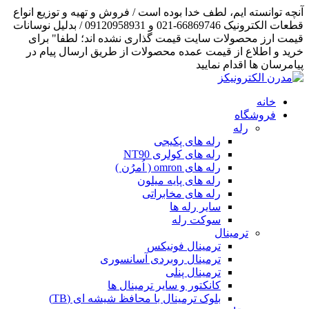
آنچه توانسته ایم، لطف خدا بوده است / فروش و تهیه و توزیع انواع
قطعات الکترونیک 66869746-021 و 09120958931 / بدلیل نوسانات
قیمت ارز محصولات سایت قیمت گذاری نشده اند؛ لطفا" برای
خرید و اطلاع از قیمت عمده محصولات از طریق ارسال پیام در
پیامرسان ها اقدام نمایید
خانه
فروشگاه
رله
رله های پکیجی
رله های کولری NT90
رله های omron ( اُمرُن )
رله های پایه میلون
رله های مخابراتی
سایر رله ها
سوکت رله
ترمینال
ترمینال فونیکس
ترمینال روبردی آسانسوری
ترمینال پنلی
کانکتور و سایر ترمینال ها
بلوک ترمینال با محافظ شیشه ای (TB)