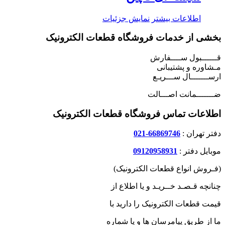
اطلاعات بیشتر
نمایش جزئیات
بخشی از خدمات فروشگاه قطعات الکترونیک
قــــــبول ســــفارش
مـشاوره و پشتیبانی
ارســـــــال ســـریـع
ضـــــــمانت اصـــالت
اطلاعات تماس فروشگاه قطعات الکترونیک
دفتر تهران :
66869746-021
موبایل دفتر :
09120958931
(فـروش انواع قطعات الکترونیک)
چنانچه قـصـد خــریـد و یا اطلاع از
قیمت قطعات الکترونیک را دارید با
ما از طریق پیامرسان ها و یا شماره