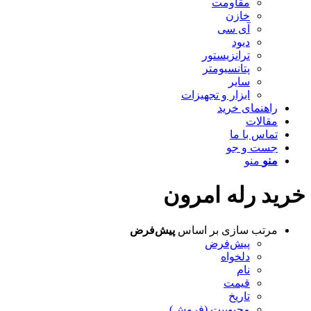
مقاومت
خازن
آی سی
دیود
ترانزیستور
پتانسیومتر
سایر
ابزار و تجهیزات
راهنمای خرید
مقالات
تماس با ما
جست و جو
منو
منو
خرید رله امرون
مرتب سازی بر اساس
پیش‌فرض
پیش‌فرض
دلخواه
نام
قیمت
تاریخ
محبوبیت (فروش)