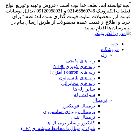
آنچه توانسته ایم، لطف خدا بوده است / فروش و تهیه و توزیع انواع
قطعات الکترونیک 66869746-021 و 09120958931 / بدلیل نوسانات
قیمت ارز محصولات سایت قیمت گذاری نشده اند؛ لطفا" برای
خرید و اطلاع از قیمت عمده محصولات از طریق ارسال پیام در
پیامرسان ها اقدام نمایید
خانه
فروشگاه
رله
رله های پکیجی
رله های کولری NT90
رله های omron ( اُمرُن )
رله های پایه میلون
رله های مخابراتی
سایر رله ها
سوکت رله
ترمینال
ترمینال فونیکس
ترمینال روبردی آسانسوری
ترمینال پنلی
کانکتور و سایر ترمینال ها
بلوک ترمینال با محافظ شیشه ای (TB)