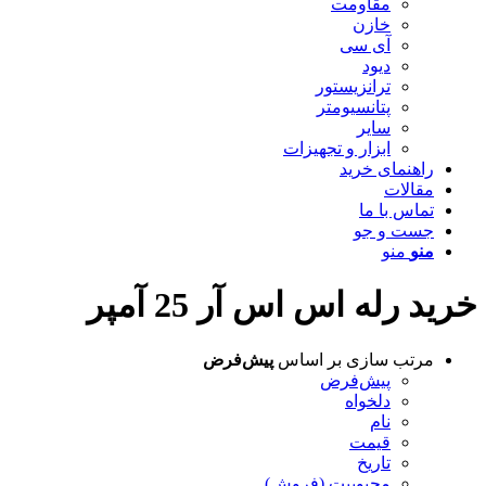
مقاومت
خازن
آی سی
دیود
ترانزیستور
پتانسیومتر
سایر
ابزار و تجهیزات
راهنمای خرید
مقالات
تماس با ما
جست و جو
منو
منو
خرید رله اس اس آر 25 آمپر
مرتب سازی بر اساس
پیش‌فرض
پیش‌فرض
دلخواه
نام
قیمت
تاریخ
محبوبیت (فروش)