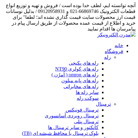
آنچه توانسته ایم، لطف خدا بوده است / فروش و تهیه و توزیع انواع
قطعات الکترونیک 66869746-021 و 09120958931 / بدلیل نوسانات
قیمت ارز محصولات سایت قیمت گذاری نشده اند؛ لطفا" برای
خرید و اطلاع از قیمت عمده محصولات از طریق ارسال پیام در
پیامرسان ها اقدام نمایید
خانه
فروشگاه
رله
رله های پکیجی
رله های کولری NT90
رله های omron ( اُمرُن )
رله های پایه میلون
رله های مخابراتی
سایر رله ها
سوکت رله
ترمینال
ترمینال فونیکس
ترمینال روبردی آسانسوری
ترمینال پنلی
کانکتور و سایر ترمینال ها
بلوک ترمینال با محافظ شیشه ای (TB)