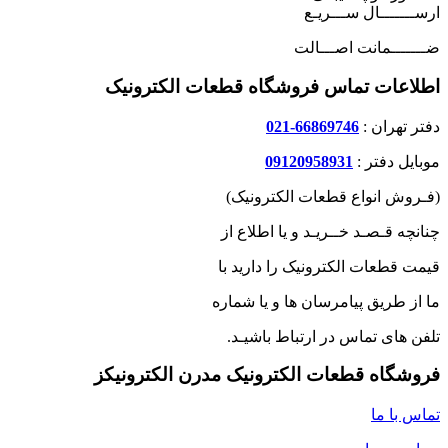
ارســـــــال ســـریـع
ضـــــــمانت اصـــالت
اطلاعات تماس فروشگاه قطعات الکترونیک
دفتر تهران :
66869746-021
موبایل دفتر :
09120958931
(فـروش انواع قطعات الکترونیک)
چنانچه قـصـد خــریـد و یا اطلاع از
قیمت قطعات الکترونیک را دارید با
ما از طریق پیامرسان ها و یا شماره
تلفن های تماس در ارتباط باشیـد.
فروشگاه قطعات الکترونیک مدرن الکترونیکز
تماس با ما