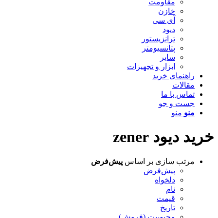
مقاومت
خازن
آی سی
دیود
ترانزیستور
پتانسیومتر
سایر
ابزار و تجهیزات
راهنمای خرید
مقالات
تماس با ما
جست و جو
منو
منو
خرید دیود zener
مرتب سازی بر اساس
پیش‌فرض
پیش‌فرض
دلخواه
نام
قیمت
تاریخ
محبوبیت (فروش)