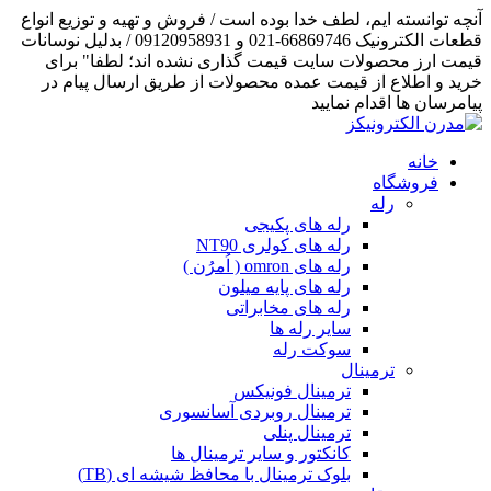
آنچه توانسته ایم، لطف خدا بوده است / فروش و تهیه و توزیع انواع
قطعات الکترونیک 66869746-021 و 09120958931 / بدلیل نوسانات
قیمت ارز محصولات سایت قیمت گذاری نشده اند؛ لطفا" برای
خرید و اطلاع از قیمت عمده محصولات از طریق ارسال پیام در
پیامرسان ها اقدام نمایید
خانه
فروشگاه
رله
رله های پکیجی
رله های کولری NT90
رله های omron ( اُمرُن )
رله های پایه میلون
رله های مخابراتی
سایر رله ها
سوکت رله
ترمینال
ترمینال فونیکس
ترمینال روبردی آسانسوری
ترمینال پنلی
کانکتور و سایر ترمینال ها
بلوک ترمینال با محافظ شیشه ای (TB)