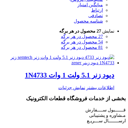
میانگین امتیاز
ارتباط
تصادفی
شناسه محصول
نمایش
27 محصول در هر برگه
27 محصول در هر برگه
54 محصول در هر برگه
81 محصول در هر برگه
دیود زنر 5.1 ولت 1 وات 1N4733
اطلاعات بیشتر
نمایش جزئیات
بخشی از خدمات فروشگاه قطعات الکترونیک
قــــــبول ســــفارش
مـشاوره و پشتیبانی
ارســـــــال ســـریـع